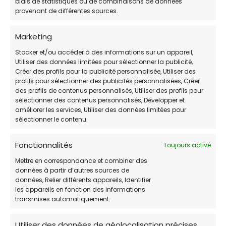
biais de statistiques ou de combinaisons de données
Non disponible
provenant de différentes sources.
Marketing
WEB
Stocker et/ou accéder à des informations sur un appareil,
Utiliser des données limitées pour sélectionner la publicité,
https://m.facebook.com/associationunes
Créer des profils pour la publicité personnalisée, Utiliser des
econdevie/
profils pour sélectionner des publicités personnalisées, Créer
des profils de contenus personnalisés, Utiliser des profils pour
sélectionner des contenus personnalisés, Développer et
améliorer les services, Utiliser des données limitées pour
Avis des clients
sélectionner le contenu.
/ 5 (plus de 0 votes)
Fonctionnalités
Toujours activé
HORAIRES DE PERMANENCE:
Mettre en correspondance et combiner des
données à partir d’autres sources de
JOUR
HORAIRES:
données, Relier différents appareils, Identifier
les appareils en fonction des informations
Lundi
Non disponible
transmises automatiquement.
Mardi
Non disponible
Utiliser des données de géolocalisation précises,