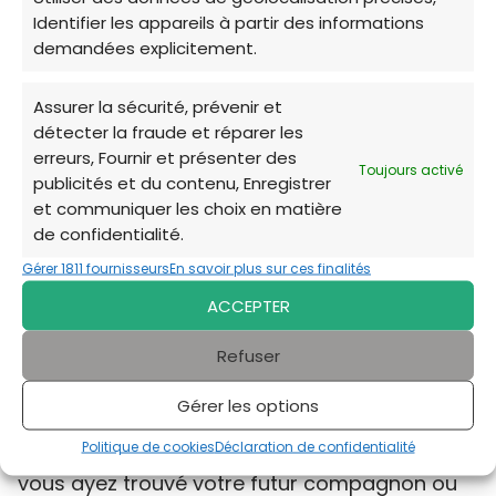
Identifier les appareils à partir des informations
Mercredi
Non disponible
demandées explicitement.
Jeudi
Non disponible
Assurer la sécurité, prévenir et
Vendredi
Non disponible
détecter la fraude et réparer les
erreurs, Fournir et présenter des
Samedi
Non disponible
Toujours activé
publicités et du contenu, Enregistrer
et communiquer les choix en matière
Dimanche
Non disponible
de confidentialité.
Gérer 1811 fournisseurs
En savoir plus sur ces finalités
ACCEPTER
Refuser
Merci d'avoir exploré
les options d'adoption
à Verrières-en-Anjou
. Les refuges locaux
Gérer les options
dépendent de votre générosité et de votre
Politique de cookies
Déclaration de confidentialité
soutien pour continuer leur mission vitale. Que
vous ayez trouvé votre futur compagnon ou