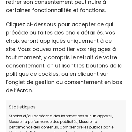
retirer son consentement peut nuire à
certaines fonctionnalités et fonctions.
Cliquez ci-dessous pour accepter ce qui
précède ou faites des choix détaillés. Vos
choix seront appliqués uniquement à ce
site. Vous pouvez modifier vos réglages à
tout moment, y compris le retrait de votre
NOM
consentement, en utilisant les boutons de la
Une Seconde Vie
politique de cookies, ou en cliquant sur
l’onglet de gestion du consentement en bas
de l’écran.
ADRESSE:
2 Sq. de la Trésorerie, 49480 Verrières-en-
Statistiques
Anjou
Stocker et/ou accéder à des informations sur un appareil,
Mesurer la performance des publicités, Mesurer la
performance des contenus, Comprendre les publics par le
TÉLÉPHONE: