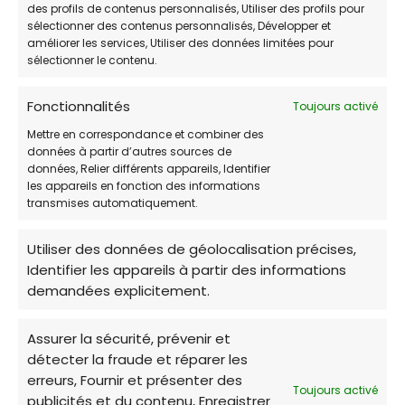
Mardi
14h00-16h30
des profils de contenus personnalisés, Utiliser des profils pour
sélectionner des contenus personnalisés, Développer et
améliorer les services, Utiliser des données limitées pour
Mercredi
Fermé
sélectionner le contenu.
Jeudi
Fermé
Fonctionnalités
Toujours activé
Vendredi
14h00-16h30
Mettre en correspondance et combiner des
données à partir d’autres sources de
Samedi
14h00-16h30
données, Relier différents appareils, Identifier
les appareils en fonction des informations
Dimanche
Fermé
transmises automatiquement.
Utiliser des données de géolocalisation précises,
Identifier les appareils à partir des informations
demandées explicitement.
La
SPAA Angers
, est un refuge associatif qui
accueille et prend soin de chiens et de
Assurer la sécurité, prévenir et
détecter la fraude et réparer les
chats abandonnés
, en attente d’un foyer
erreurs, Fournir et présenter des
aimant.
Toujours activé
publicités et du contenu, Enregistrer