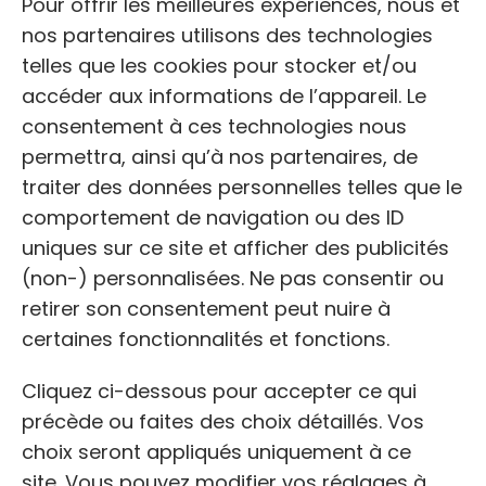
Pour offrir les meilleures expériences, nous et
nos partenaires utilisons des technologies
telles que les cookies pour stocker et/ou
accéder aux informations de l’appareil. Le
consentement à ces technologies nous
permettra, ainsi qu’à nos partenaires, de
traiter des données personnelles telles que le
comportement de navigation ou des ID
uniques sur ce site et afficher des publicités
NOM
(non-) personnalisées. Ne pas consentir ou
Société Protectrice des Animaux
retirer son consentement peut nuire à
Autonome de Maine et Loire SPA
certaines fonctionnalités et fonctions.
Cliquez ci-dessous pour accepter ce qui
ADRESSE:
précède ou faites des choix détaillés. Vos
Prom. de la Baumette, 49000 Angers
choix seront appliqués uniquement à ce
site. Vous pouvez modifier vos réglages à