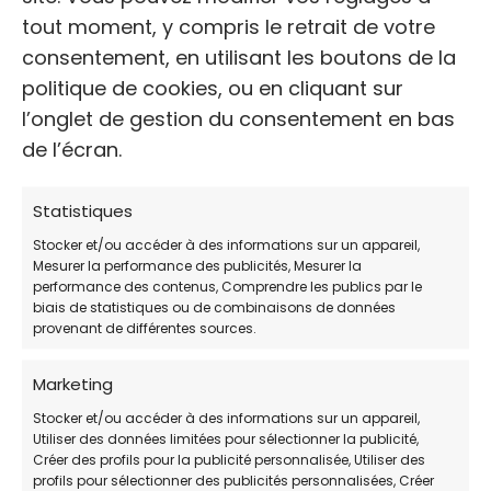
tout moment, y compris le retrait de votre
TÉLÉPHONE:
consentement, en utilisant les boutons de la
+33 2 41 66 32 23
politique de cookies, ou en cliquant sur
l’onglet de gestion du consentement en bas
de l’écran.
WEB
http://www.spaa-angers.com/
Statistiques
Stocker et/ou accéder à des informations sur un appareil,
Avis des clients
Mesurer la performance des publicités, Mesurer la
performance des contenus, Comprendre les publics par le
3.1 / 5 (plus de 234 votes)
biais de statistiques ou de combinaisons de données
provenant de différentes sources.
HORAIRES DE PERMANENCE:
Marketing
JOUR
HORAIRES:
Stocker et/ou accéder à des informations sur un appareil,
Utiliser des données limitées pour sélectionner la publicité,
Lundi
Fermé
Créer des profils pour la publicité personnalisée, Utiliser des
profils pour sélectionner des publicités personnalisées, Créer