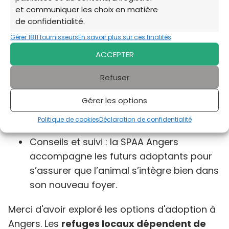
et communiquer les choix en matière
💼 Services proposés
de confidentialité.
Gérer 1811 fournisseurs
En savoir plus sur ces finalités
Adoption de chiens et de chats : la liste
ACCEPTER
des animaux disponibles est mise à jour
régulièrement sur le site.
Refuser
Formalités claires d’adoption :
Gérer les options
engagement de l’adoptant, charte,
Politique de cookies
Déclaration de confidentialité
conditions et tarifs visibles en ligne.
Conseils et suivi : la SPAA Angers
accompagne les futurs adoptants pour
s’assurer que l’animal s’intègre bien dans
son nouveau foyer.
Merci d'avoir exploré les options d'adoption à
Angers. Les
refuges locaux dépendent de