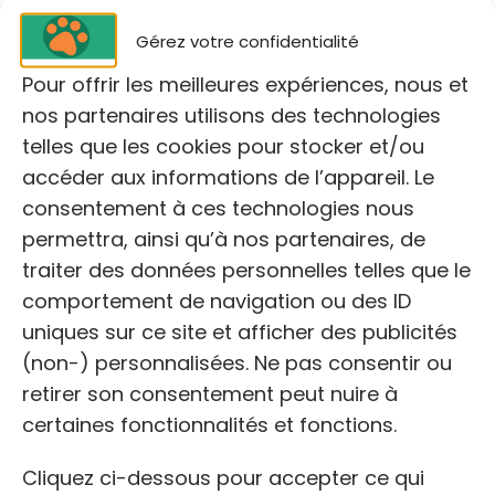
🕓
HORAIRES DE PERMANENCE:
Du lundi au dimanche
de 13:30h à 17h
Gérez votre confidentialité
Pour offrir les meilleures expériences, nous et
🌐
http://www.spa-montpellier.org/
nos partenaires utilisons des technologies
telles que les cookies pour stocker et/ou
Bien que sa mission principale ne soit pas de
accéder aux informations de l’appareil. Le
fournir des services vétérinaires gratuits ou à
consentement à ces technologies nous
faible coût au public,
la SPA collabore avec
permettra, ainsi qu’à nos partenaires, de
des cliniques vétérinaires partenaires
pour
assurer le suivi médical des animaux adoptés.
traiter des données personnelles telles que le
comportement de navigation ou des ID
uniques sur ce site et afficher des publicités
(non-) personnalisées. Ne pas consentir ou
retirer son consentement peut nuire à
certaines fonctionnalités et fonctions.
Cliquez ci-dessous pour accepter ce qui
Cliquez pour accepter les cookies