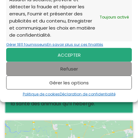
📞
TÉLÉPHONE:
+33 467 277 378
détecter la fraude et réparer les
erreurs, Fournir et présenter des
🕓
HORAIRES DE PERMANENCE:
Du lundi au samedi
Toujours activé
publicités et du contenu, Enregistrer
de 9h à 12h et de 14h à 18h
et communiquer les choix en matière
de confidentialité.
Le
Complexe animalier Noé
, géré par la
Gérer 1811 fournisseurs
En savoir plus sur ces finalités
Société Protectrice des Animaux (SPA) de
ACCEPTER
Montpellier Méditerranée Métropole, est un
refuge et une fourrière dédié à l’accueil et au
Refuser
soin des animaux errants. Bien que sa mission
principale ne soit pas de fournir des soins
Gérer les options
vétérinaires au public,
le complexe collabore
Politique de cookies
Déclaration de confidentialité
avec des cliniques vétérinaires
pour garantir
la santé des animaux qu’il héberge.