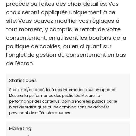
marketing et activer ce contenu
précède ou faites des choix détaillés. Vos
choix seront appliqués uniquement à ce
site. Vous pouvez modifier vos réglages à
tout moment, y compris le retrait de votre
consentement, en utilisant les boutons de la
politique de cookies, ou en cliquant sur
l’onglet de gestion du consentement en bas
La
SPA Montpellier Méditerranée Métropole
de l’écran.
est une association dédiée à la protection et
au bien-être des animaux. Elle gère un refuge
Statistiques
accueillant des animaux abandonnés,
maltraités ou errants, leur offrant soins et
Stocker et/ou accéder à des informations sur un appareil,
Mesurer la performance des publicités, Mesurer la
assistance en vue de leur adoption.
performance des contenus, Comprendre les publics par le
biais de statistiques ou de combinaisons de données
provenant de différentes sources.
Découvrez les refuges et
associations de Montpellier !
Marketing