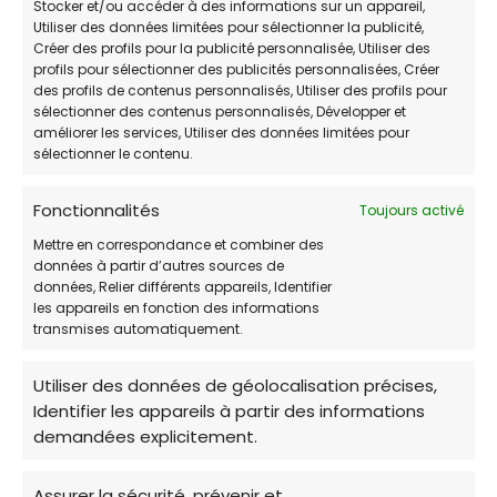
Stocker et/ou accéder à des informations sur un appareil,
Pour toute information supplémentaire ou
Utiliser des données limitées pour sélectionner la publicité,
pour signaler une maltraitance, il est conseillé
Créer des profils pour la publicité personnalisée, Utiliser des
profils pour sélectionner des publicités personnalisées, Créer
de contacter directement l'association. La SPA
des profils de contenus personnalisés, Utiliser des profils pour
Montpellier Méditerranée Métropole joue un
sélectionner des contenus personnalisés, Développer et
rôle essentiel dans la région en promouvant
améliorer les services, Utiliser des données limitées pour
sélectionner le contenu.
l'adoption responsable et en sensibilisant le
public à la cause animale.
Fonctionnalités
Toujours activé
Mettre en correspondance et combiner des
données à partir d’autres sources de
données, Relier différents appareils, Identifier
4. Fourrière Animale Noé
les appareils en fonction des informations
transmises automatiquement.
Refuge pour animaux
Utiliser des données de géolocalisation précises,
Identifier les appareils à partir des informations
📌
ADRESSE:
Unnamed Road, 34750, 34750
demandées explicitement.
Villeneuve-lès-Maguelone
Assurer la sécurité, prévenir et