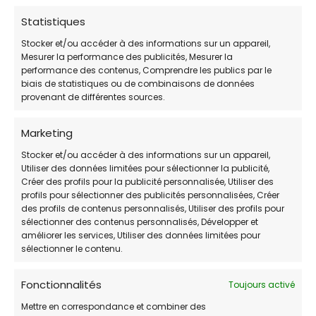
Vendredi
14h00-18h00
Statistiques
Samedi
14h00-18h00
Stocker et/ou accéder à des informations sur un appareil,
Mesurer la performance des publicités, Mesurer la
Dimanche
Fermé
performance des contenus, Comprendre les publics par le
biais de statistiques ou de combinaisons de données
provenant de différentes sources.
Marketing
Stocker et/ou accéder à des informations sur un appareil,
L’association
Un Cœur Sans Toit
, œuvre
Utiliser des données limitées pour sélectionner la publicité,
depuis 2010 (et officiellement déclarée pour
Créer des profils pour la publicité personnalisée, Utiliser des
profils pour sélectionner des publicités personnalisées, Créer
sa branche canine en 2018) pour
la
des profils de contenus personnalisés, Utiliser des profils pour
protection
,
le sauvetage et l’adoption de
sélectionner des contenus personnalisés, Développer et
chiens en détresse ou abandonnés
dans le
améliorer les services, Utiliser des données limitées pour
sélectionner le contenu.
département du 49.
Fonctionnalités
Toujours activé
🐶 Services et engagements
Mettre en correspondance et combiner des