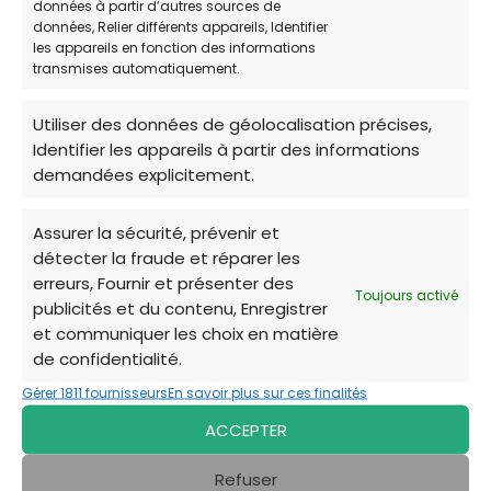
données à partir d’autres sources de
Adoption de chiens identifiés, vaccinés et
données, Relier différents appareils, Identifier
les appareils en fonction des informations
stérilisés (ou stérilisables selon âge),
transmises automatiquement.
avec conditions strictes pour assurer une
vie durable.
Utiliser des données de géolocalisation précises,
Identifier les appareils à partir des informations
Pension/refuge pour chiens abandonnés
demandées explicitement.
: accueil, soins vétérinaires, socialisation,
puis placement en famille d’accueil ou
Assurer la sécurité, prévenir et
adoption.
détecter la fraude et réparer les
erreurs, Fournir et présenter des
Processus de pré-visite et suivi de
Toujours activé
publicités et du contenu, Enregistrer
l’adoptant pour garantir que
et communiquer les choix en matière
l’environnement est adapté (terrain clos,
de confidentialité.
temps présent, proximité géographique)
Gérer 1811 fournisseurs
En savoir plus sur ces finalités
afin d’éviter les échecs.
ACCEPTER
Appel aux familles d’accueil, bénévoles,
Refuser