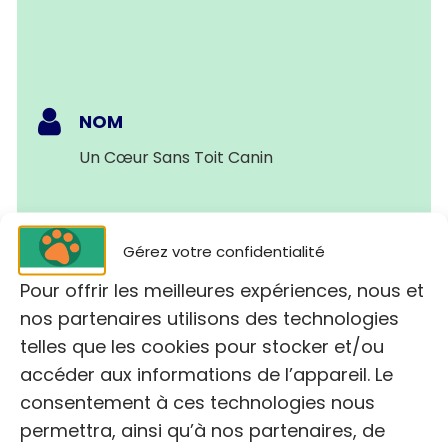
NOM
Un Cœur Sans Toit Canin
ADRESSE:
Gérez votre confidentialité
87 Chem. du Clos Melon, 49700 Doué-en-
Anjou
Pour offrir les meilleures expériences, nous et
nos partenaires utilisons des technologies
telles que les cookies pour stocker et/ou
TÉLÉPHONE:
accéder aux informations de l’appareil. Le
+33 6 15 29 09 56
consentement à ces technologies nous
permettra, ainsi qu’à nos partenaires, de