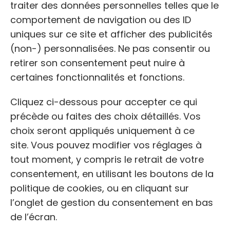
traiter des données personnelles telles que le
WEB
comportement de navigation ou des ID
http://www.uncoeursanstoit.fr/
uniques sur ce site et afficher des publicités
(non-) personnalisées. Ne pas consentir ou
retirer son consentement peut nuire à
Avis des clients
certaines fonctionnalités et fonctions.
4.8 / 5 (plus de 88 votes)
Cliquez ci-dessous pour accepter ce qui
HORAIRES DE PERMANENCE:
précède ou faites des choix détaillés. Vos
choix seront appliqués uniquement à ce
JOUR
HORAIRES:
site. Vous pouvez modifier vos réglages à
Lundi
14h00-18h00
tout moment, y compris le retrait de votre
consentement, en utilisant les boutons de la
Mardi
14h00-18h00
politique de cookies, ou en cliquant sur
Mercredi
14h00-18h00
l’onglet de gestion du consentement en bas
Jeudi
14h00-18h00
de l’écran.