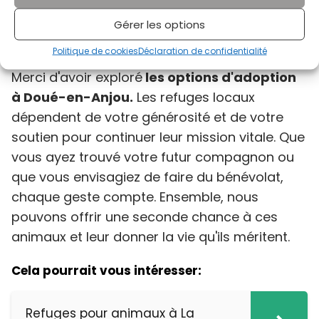
donateurs : l’association fonctionne
grâce à l’engagement de nombreux
Gérer les options
acteurs locaux.
Politique de cookies
Déclaration de confidentialité
Merci d'avoir exploré
les options d'adoption
à Doué-en-Anjou.
Les refuges locaux
dépendent de votre générosité et de votre
soutien pour continuer leur mission vitale. Que
vous ayez trouvé votre futur compagnon ou
que vous envisagiez de faire du bénévolat,
chaque geste compte. Ensemble, nous
pouvons offrir une seconde chance à ces
animaux et leur donner la vie qu'ils méritent.
Cela pourrait vous intéresser:
Refuges pour animaux à La