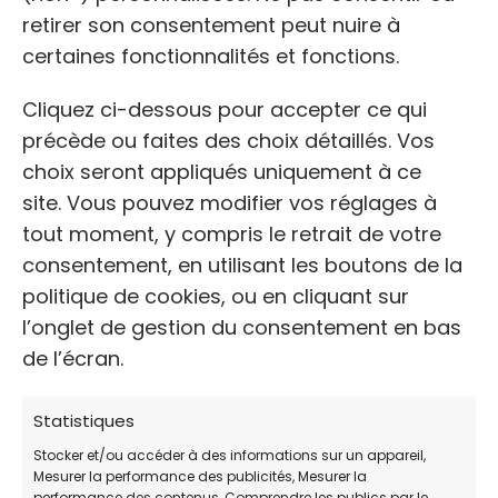
retirer son consentement peut nuire à
certaines fonctionnalités et fonctions.
Cliquez ci-dessous pour accepter ce qui
4. Dispensaire SPA de Toulon
précède ou faites des choix détaillés. Vos
choix seront appliqués uniquement à ce
Hôpital vétérinaire
site. Vous pouvez modifier vos réglages à
tout moment, y compris le retrait de votre
📌
ADRESSE:
32 Rue Berthier, 83000 Toulon, Francia
consentement, en utilisant les boutons de la
📞
TÉLÉPHONE:
49 4 03 33 00
politique de cookies, ou en cliquant sur
l’onglet de gestion du consentement en bas
🕓
HORAIRES DE PERMANENCE:
Lundi, mardi et jeudi
de l’écran.
de 8h30 à 12h et de 13h à 17h
🌐
https://www.la-spa.fr/refuges
Statistiques
Stocker et/ou accéder à des informations sur un appareil,
Mesurer la performance des publicités, Mesurer la
performance des contenus, Comprendre les publics par le