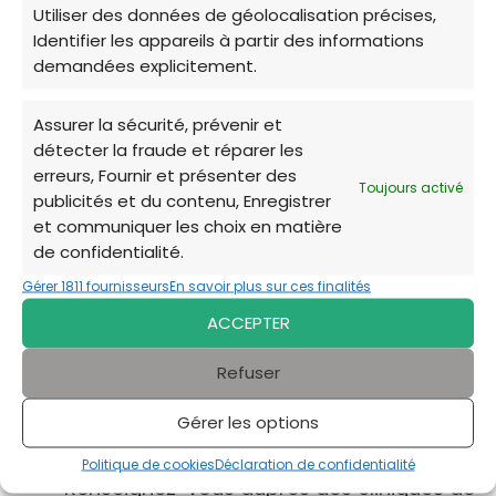
Utiliser des données de géolocalisation précises,
Identifier les appareils à partir des informations
Soins vétérinaires à faible coût
demandées explicitement.
à Toulon
Assurer la sécurité, prévenir et
détecter la fraude et réparer les
Trouver des soins vétérinaires de qualité pour
erreurs, Fournir et présenter des
son animal de compagnie sans se ruiner est
Toujours activé
publicités et du contenu, Enregistrer
une préoccupation légitime pour de
et communiquer les choix en matière
nombreux propriétaires. Heureusement,
de confidentialité.
plusieurs solutions existent à Toulon pour
Gérer 1811 fournisseurs
En savoir plus sur ces finalités
accéder à des soins à moindre coût.
ACCEPTER
Les cliniques vétérinaires solidaires:
Refuser
Certaines cliniques vétérinaires à Toulon
Gérer les options
proposent des tarifs réduits pour les
personnes en situation de précarité.
Politique de cookies
Déclaration de confidentialité
Renseignez-vous auprès des cliniques de