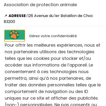
Association de protection animale
📌
ADRESSE:
126 Avenue du 1er Bataillon de Choc
83200
📞
TÉLÉPHONE:
06 83 41 37 04
Gérez votre confidentialité
🕓
HORAIRES DE PERMANENCE:
Du lundi au vendredi
Pour offrir les meilleures expériences, nous et
de 9h à 18h
nos partenaires utilisons des technologies
telles que les cookies pour stocker et/ou
🌐
https://aideznous83.wixsite.com/
accéder aux informations de l’appareil. Le
consentement à ces technologies nous
Services proposés:
Cette association abrite,
permettra, ainsi qu’à nos partenaires, de
stérilise, soigne et vaccine les animaux en
traiter des données personnelles telles que le
détresse. Elle aide également les propriétaires
comportement de navigation ou des ID
en difficulté pour l’alimentation et les soins
uniques sur ce site et afficher des publicités
vétérinaires, dans la mesure de ses possibilités.
(non-) personnalisées. Ne pas consentir ou