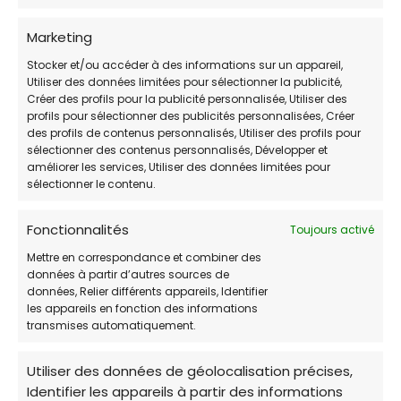
3.8 / 5 (plus de 128 votes)
Marketing
HORAIRES DE PERMANENCE:
Stocker et/ou accéder à des informations sur un appareil,
Utiliser des données limitées pour sélectionner la publicité,
Créer des profils pour la publicité personnalisée, Utiliser des
JOUR
HORAIRES:
profils pour sélectionner des publicités personnalisées, Créer
des profils de contenus personnalisés, Utiliser des profils pour
Lundi
9h00-12h00 / 13h00-16h00
sélectionner des contenus personnalisés, Développer et
améliorer les services, Utiliser des données limitées pour
Mardi
9h00-12h00 / 13h00-16h00
sélectionner le contenu.
Mercredi
9h00-12h00 / 13h00-16h00
Fonctionnalités
Toujours activé
Jeudi
9h00-12h00 / 13h00-16h00
Mettre en correspondance et combiner des
données à partir d’autres sources de
Vendredi
9h00-12h00 / 13h00-16h00
données, Relier différents appareils, Identifier
les appareils en fonction des informations
Samedi
Fermé
transmises automatiquement.
Dimanche
Fermé
Utiliser des données de géolocalisation précises,
Identifier les appareils à partir des informations