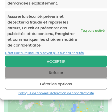
demandées explicitement.
Assurer la sécurité, prévenir et
détecter la fraude et réparer les
erreurs, Fournir et présenter des
Toujours activé
Refuge de Toulon – FAA
publicités et du contenu, Enregistrer
et communiquer les choix en matière
de confidentialité.
Gérer 1811 fournisseurs
En savoir plus sur ces finalités
ACCEPTER
Refuser
Cliquez pour accepter les cookies
Gérer les options
marketing et activer ce contenu
Politique de cookies
Déclaration de confidentialité