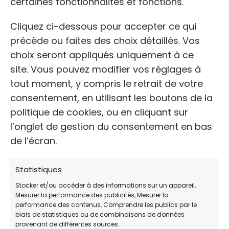
certaines fonctionnalités et fonctions.
Aux Animaux à Toulon
Cliquez ci-dessous pour accepter ce qui
précède ou faites des choix détaillés. Vos
ADRESSE:
choix seront appliqués uniquement à ce
85 Av. du Maréchal Foch, 83000 Toulon
site. Vous pouvez modifier vos réglages à
tout moment, y compris le retrait de votre
consentement, en utilisant les boutons de la
TÉLÉPHONE:
politique de cookies, ou en cliquant sur
+33 4 94 91 09 70
l’onglet de gestion du consentement en bas
de l’écran.
WEB
Statistiques
http://www.fondationassistanceauxanima
ux.org/dispensaire-animaux-toulon/
Stocker et/ou accéder à des informations sur un appareil,
Mesurer la performance des publicités, Mesurer la
performance des contenus, Comprendre les publics par le
biais de statistiques ou de combinaisons de données
Avis des clients
provenant de différentes sources.