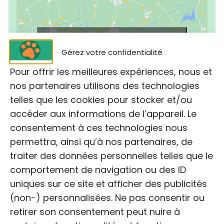
Cliquez pour accepter les cookies
marketing et activer ce contenu
Gérez votre confidentialité
Pour offrir les meilleures expériences, nous et
nos partenaires utilisons des technologies
telles que les cookies pour stocker et/ou
accéder aux informations de l’appareil. Le
consentement à ces technologies nous
permettra, ainsi qu’à nos partenaires, de
traiter des données personnelles telles que le
comportement de navigation ou des ID
uniques sur ce site et afficher des publicités
(non-) personnalisées. Ne pas consentir ou
NOM
retirer son consentement peut nuire à
Dispensaire De La Fondation Assistance