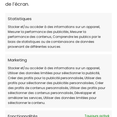
de l’écran.
L’Association Mérignac Chats Errants se
consacre à la protection des chats errants à
Statistiques
Mérignac. Elle apporte assistance et secours
aux chats abandonnés, maltraités ou errants.
Stocker et/ou accéder à des informations sur un appareil,
Mesurer la performance des publicités, Mesurer la
Bien que l’association ne propose pas
performance des contenus, Comprendre les publics par le
directement de services vétérinaires gratuits,
biais de statistiques ou de combinaisons de données
elle peut orienter les propriétaires d’animaux en
provenant de différentes sources.
difficulté vers des solutions adaptées.
Marketing
Stocker et/ou accéder à des informations sur un appareil,
Utiliser des données limitées pour sélectionner la publicité,
Créer des profils pour la publicité personnalisée, Utiliser des
profils pour sélectionner des publicités personnalisées, Créer
des profils de contenus personnalisés, Utiliser des profils pour
sélectionner des contenus personnalisés, Développer et
améliorer les services, Utiliser des données limitées pour
Cliquez pour accepter les cookies
sélectionner le contenu.
marketing et activer ce contenu
Fonctionnalités
Toujours activé