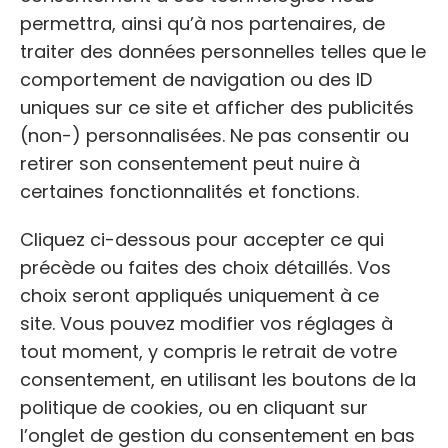
obtenir les coordonnées des vétérinaires
permettra, ainsi qu’à nos partenaires, de
adhérents proches de Mérignac.
traiter des données personnelles telles que le
comportement de navigation ou des ID
uniques sur ce site et afficher des publicités
3. Association Mérignac Chats
(non-) personnalisées. Ne pas consentir ou
retirer son consentement peut nuire à
Errants
certaines fonctionnalités et fonctions.
🐱 Protection des animaux
Cliquez ci-dessous pour accepter ce qui
précède ou faites des choix détaillés. Vos
📌
ADRESSE POSTALE:
55, Av. du Maréchal de Lattre
de Tassigny, 33700 Mérignac
choix seront appliqués uniquement à ce
site. Vous pouvez modifier vos réglages à
🕓
HORAIRES DE PERMANENCE:
Lundi, mardi, jeudi et
tout moment, y compris le retrait de votre
vendredi de 14h à 17h.
consentement, en utilisant les boutons de la
politique de cookies, ou en cliquant sur
🌐
http://mceasso.fr/
l’onglet de gestion du consentement en bas