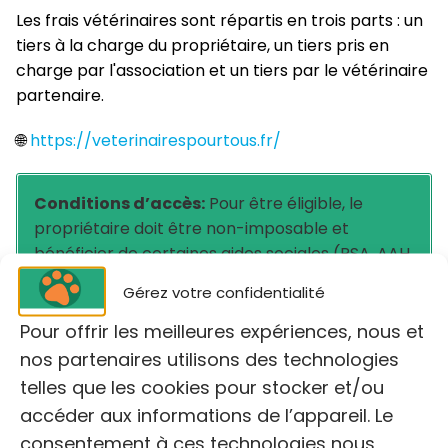
Les frais vétérinaires sont répartis en trois parts : un
tiers à la charge du propriétaire, un tiers pris en
charge par l'association et un tiers par le vétérinaire
partenaire.
🌐
https://veterinairespourtous.fr/
Conditions d’accès:
Pour être éligible, le
propriétaire doit être non-imposable et
bénéficier de certaines aides sociales (RSA, AAH,
ASS, ASPA) ou être dans une situation attestée
Gérez votre confidentialité
par un CCAS.
Pour offrir les meilleures expériences, nous et
nos partenaires utilisons des technologies
telles que les cookies pour stocker et/ou
Un seul animal éligible par foyer, qui doit être
accéder aux informations de l’appareil. Le
identifié. Il est conseillé de contacter VPT pour
consentement à ces technologies nous