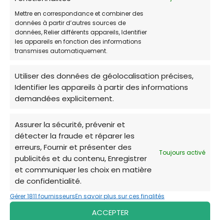
Mettre en correspondance et combiner des
données à partir d’autres sources de
données, Relier différents appareils, Identifier
les appareils en fonction des informations
transmises automatiquement.
Utiliser des données de géolocalisation précises,
Identifier les appareils à partir des informations
4. Clinique Vétérinaire Les Deux
demandées explicitement.
Ailes
Assurer la sécurité, prévenir et
détecter la fraude et réparer les
🏥 Cabinet Vétérinaire
erreurs, Fournir et présenter des
Toujours activé
publicités et du contenu, Enregistrer
📌
ADRESSE:
190b Av. de l’Argonne, 33700 Mérignac
et communiquer les choix en matière
de confidentialité.
📞
TÉLÉPHONE:
05 56 97 10 17
Gérer 1811 fournisseurs
En savoir plus sur ces finalités
🕓
HORAIRES DE PERMANENCE:
Du lundi au vendredi
ACCEPTER
de 9h à 12h30. et à partir de 14h jusqu'à 19h Samedi de