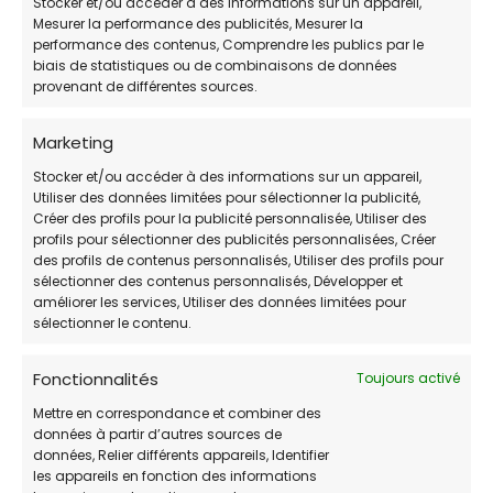
Stocker et/ou accéder à des informations sur un appareil,
protection et le bien-être des chats errants.
Mesurer la performance des publicités, Mesurer la
Elle
collabore parfois avec des vétérinaires
performance des contenus, Comprendre les publics par le
biais de statistiques ou de combinaisons de données
partenaires
pour proposer des soins
provenant de différentes sources.
(stérilisation, vaccination) à tarif réduit dans le
cadre de ses campagnes.
Marketing
Stocker et/ou accéder à des informations sur un appareil,
Utiliser des données limitées pour sélectionner la publicité,
Créer des profils pour la publicité personnalisée, Utiliser des
profils pour sélectionner des publicités personnalisées, Créer
🐾
Trouvez votre nouveau meilleur ami à
des profils de contenus personnalisés, Utiliser des profils pour
Poitiers !
Découvrez la liste complète des
sélectionner des contenus personnalisés, Développer et
Refuges pour animaux à Poitiers
et aux
améliorer les services, Utiliser des données limitées pour
sélectionner le contenu.
alentours. Adoptez, faites du bénévolat ou
soutenez la cause animale.
Fonctionnalités
Toujours activé
Mettre en correspondance et combiner des
données à partir d’autres sources de
données, Relier différents appareils, Identifier
les appareils en fonction des informations
3. Clinique vétérinaire du Breuil