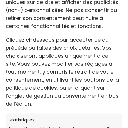
uniques sur ce site et afficher des publicités
marketing et activer ce contenu
(non-) personnalisées. Ne pas consentir ou
retirer son consentement peut nuire à
certaines fonctionnalités et fonctions.
Cliquez ci-dessous pour accepter ce qui
précède ou faites des choix détaillés. Vos
choix seront appliqués uniquement à ce
site. Vous pouvez modifier vos réglages à
2. Association Les Pachas
tout moment, y compris le retrait de votre
consentement, en utilisant les boutons de la
🐾 Association de protection féline
politique de cookies, ou en cliquant sur
📌
Contacter par email:
lespachas@gmail.com
l’onglet de gestion du consentement en bas
de l’écran.
🌐
https://www.lespachas.com/
Statistiques
Cette association locale intervient pour la