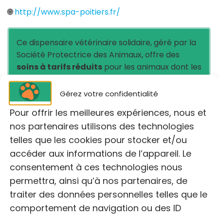
🌐
http://www.spa-poitiers.fr/
Ce dispensaire vétérinaire solidaire, géré par la
Société Protectrice des Animaux, offre des
soins à tarifs réduits
pour les animaux dont les
propriétaires disposent de faibles ressources.
Les consultations sont accessibles uniquement
Gérez votre confidentialité
sur rendez-vous et sous conditions de
Pour offrir les meilleures expériences, nous et
ressources.
nos partenaires utilisons des technologies
telles que les cookies pour stocker et/ou
accéder aux informations de l’appareil. Le
consentement à ces technologies nous
permettra, ainsi qu’à nos partenaires, de
traiter des données personnelles telles que le
comportement de navigation ou des ID
Cliquez pour accepter les cookies