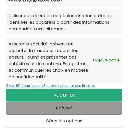
transmises automatiquement.
🐾 Cliniques vétérinaires
Utiliser des données de géolocalisation précises,
Identifier les appareils à partir des informations
📌
ADRESSE:
147 Avenue de Nantes, 86000 Poitiers
demandées explicitement.
📞
TÉLÉPHONE:
05 49 58 15 15
Assurer la sécurité, prévenir et
détecter la fraude et réparer les
Certaines cliniques comme celle du Breuil
erreurs, Fournir et présenter des
Toujours activé
publicités et du contenu, Enregistrer
peuvent offrir, ponctuellement ou sur demande,
et communiquer les choix en matière
des facilités de paiement ou des tarifs
de confidentialité.
adaptés dans des situations de précarité
. Il
est recommandé de les contacter directement
Gérer 1811 fournisseurs
En savoir plus sur ces finalités
pour discuter des possibilités.
ACCEPTER
Refuser
Si vous êtes en situation financière difficile,
Gérer les options
n’hésitez pas à contacter ces structures et à