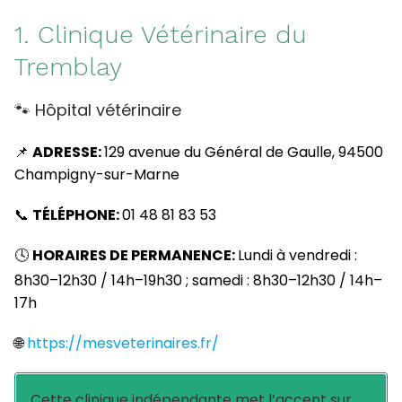
1. Clinique Vétérinaire du
Tremblay
🐾 Hôpital vétérinaire
📌
ADRESSE:
129 avenue du Général de Gaulle, 94500
Champigny-sur-Marne
📞
TÉLÉPHONE:
01 48 81 83 53
🕓
HORAIRES DE PERMANENCE:
Lundi à vendredi :
8h30–12h30 / 14h–19h30 ; samedi : 8h30–12h30 / 14h–
17h
🌐
https://mesveterinaires.fr/
Cette clinique indépendante met l’accent sur