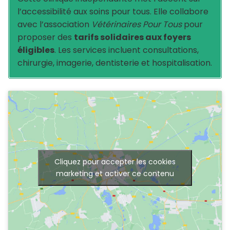
l’accessibilité aux soins pour tous. Elle collabore
avec l’association
Vétérinaires Pour Tous
pour
proposer des
tarifs solidaires aux foyers
éligibles
. Les services incluent consultations,
chirurgie, imagerie, dentisterie et hospitalisation.
Cliquez pour accepter les cookies
marketing et activer ce contenu