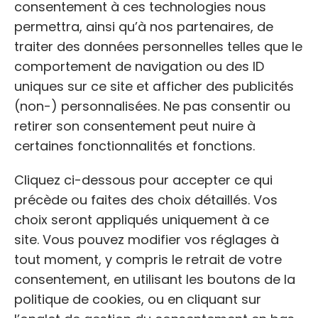
consentement à ces technologies nous
permettra, ainsi qu’à nos partenaires, de
traiter des données personnelles telles que le
comportement de navigation ou des ID
uniques sur ce site et afficher des publicités
3. Association Vétérinaires Pour
(non-) personnalisées. Ne pas consentir ou
Tous (VPT)
retirer son consentement peut nuire à
certaines fonctionnalités et fonctions.
🏥 Association nationale
Cliquez ci-dessous pour accepter ce qui
🌐
https://veterinairespourtous.fr/
précède ou faites des choix détaillés. Vos
choix seront appliqués uniquement à ce
VPT est une association nationale qui
facilite
site. Vous pouvez modifier vos réglages à
l’accès aux soins vétérinaires pour les foyers
tout moment, y compris le retrait de votre
modestes
. Les frais sont partagés entre le
consentement, en utilisant les boutons de la
propriétaire, l’association et le vétérinaire
politique de cookies, ou en cliquant sur
partenaire. Pour bénéficier de cette aide, il est