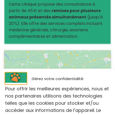
Cette clinique propose des consultations à
partir de 45 € et des
remises pour plusieurs
animaux présentés simultanément
(jusqu’à
20 %). Elle offre des services complets incluant
médecine générale, chirurgie, examens
complémentaires et alimentation.
Gérez votre confidentialité
Cliquez pour accepter les cookies
Pour offrir les meilleures expériences, nous et
marketing et activer ce contenu
nos partenaires utilisons des technologies
telles que les cookies pour stocker et/ou
accéder aux informations de l’appareil. Le