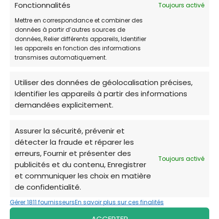
ne pouvez pas contacter directement
Fonctionnalités
Toujours activé
une clinique pour demander le tarif VPT.
Mettre en correspondance et combiner des
données à partir d’autres sources de
Vous devez d'abord solliciter votre
données, Relier différents appareils, Identifier
assistant(e) social(e) ou une association
les appareils en fonction des informations
transmises automatiquement.
caritative qui déposera un dossier pour
vous.
Utiliser des données de géolocalisation précises,
Participation financière :
Une
Identifier les appareils à partir des informations
demandées explicitement.
participation aux frais reste à la charge
du propriétaire.
Assurer la sécurité, prévenir et
détecter la fraude et réparer les
Merci de ne pas solliciter les cliniques
erreurs, Fournir et présenter des
vétérinaires directement pour ces dispositifs
Toujours activé
publicités et du contenu, Enregistrer
afin de ne pas encombrer leurs lignes
et communiquer les choix en matière
d'urgence.
de confidentialité.
Gérer 1811 fournisseurs
En savoir plus sur ces finalités
ACCEPTER