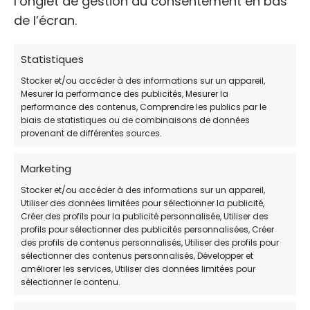
l’onglet de gestion du consentement en bas
nécessaire de remplir certaines conditions
de l’écran.
d’éligibilité.
Statistiques
Stocker et/ou accéder à des informations sur un appareil,
👉 Important :
Le réseau Vétérinaires Pour
Mesurer la performance des publicités, Mesurer la
Tous n'est pas un service de soins gratuits en
performance des contenus, Comprendre les publics par le
biais de statistiques ou de combinaisons de données
libre accès.
provenant de différentes sources.
Pour en bénéficier, vous devez
Marketing
impérativement:
Stocker et/ou accéder à des informations sur un appareil,
Utiliser des données limitées pour sélectionner la publicité,
Être éligible :
Ce dispositif est réservé
Créer des profils pour la publicité personnalisée, Utiliser des
aux personnes sous conditions de
profils pour sélectionner des publicités personnalisées, Créer
des profils de contenus personnalisés, Utiliser des profils pour
ressources (étudiants boursiers,
sélectionner des contenus personnalisés, Développer et
bénéficiaires du RSA, etc.).
améliorer les services, Utiliser des données limitées pour
sélectionner le contenu.
Passer par un partenaire social :
Vous