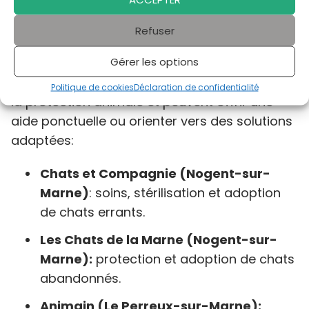
4. Associations de protection
Refuser
animale dans le Val-de-Marne
Gérer les options
Plusieurs associations locales œuvrent pour
Politique de cookies
Déclaration de confidentialité
la protection animale et peuvent offrir une
aide ponctuelle ou orienter vers des solutions
adaptées:
Chats et Compagnie (Nogent-sur-
Marne)
: soins, stérilisation et adoption
de chats errants.
Les Chats de la Marne (Nogent-sur-
Marne):
protection et adoption de chats
abandonnés.
Animain (Le Perreux-sur-Marne):