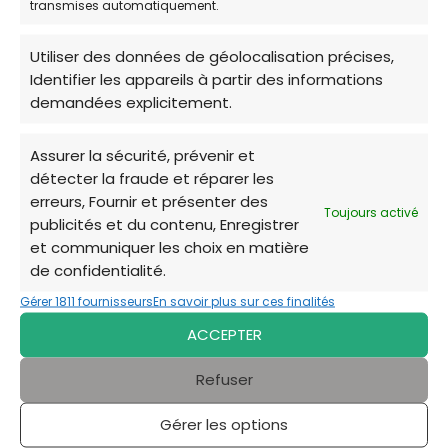
transmises automatiquement.
📧
E-MAIL:
vptidf@gmail.com
Utiliser des données de géolocalisation précises,
🌐
https://veterinairespourtous.fr/
Identifier les appareils à partir des informations
demandées explicitement.
Services offerts:
Assurer la sécurité, prévenir et
✓ Consultations curatives en cas de maladie ou
détecter la fraude et réparer les
d'accident
erreurs, Fournir et présenter des
Toujours activé
publicités et du contenu, Enregistrer
✓ Actes de prévention essentiels (stérilisation,
et communiquer les choix en matière
identification obligatoire).
de confidentialité.
✓ Soins et chirurgies de première nécessité.
Gérer 1811 fournisseurs
En savoir plus sur ces finalités
ACCEPTER
Le réseau VPT est très actif dans le 94, y
Refuser
compris pour les résidents de Vincennes. Ce
dispositif solidaire met en relation des cliniques
Gérer les options
vétérinaires privées locales et les services