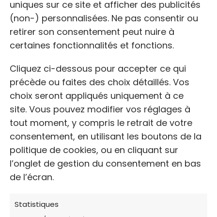
uniques sur ce site et afficher des publicités
2. L'Association des Chats du
(non-) personnalisées. Ne pas consentir ou
Bois de Vincennes et Alentours
retirer son consentement peut nuire à
certaines fonctionnalités et fonctions.
Association
Cliquez ci-dessous pour accepter ce qui
📧
E-MAIL:
assochatsboisvincennes@gmail.com
précède ou faites des choix détaillés. Vos
choix seront appliqués uniquement à ce
Services offerts:
site. Vous pouvez modifier vos réglages à
✓ Prise en charge et aide à la stérilisation des chats.
tout moment, y compris le retrait de votre
consentement, en utilisant les boutons de la
✓ Identification des animaux communautaires ou de
politique de cookies, ou en cliquant sur
propriétaires en grande précarité.
l’onglet de gestion du consentement en bas
✓ Accompagnement, conseils et orientation vers
de l’écran.
des réseaux de soins à bas coût.
Statistiques