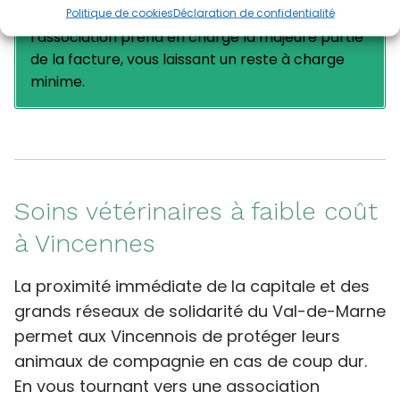
Politique de cookies
Déclaration de confidentialité
sociaux (CCAS) de la mairie. Si vous êtes éligible,
l’association prend en charge la majeure partie
de la facture, vous laissant un reste à charge
minime.
Soins vétérinaires à faible coût
à Vincennes
La proximité immédiate de la capitale et des
grands réseaux de solidarité du Val-de-Marne
permet aux Vincennois de protéger leurs
animaux de compagnie en cas de coup dur.
En vous tournant vers une association