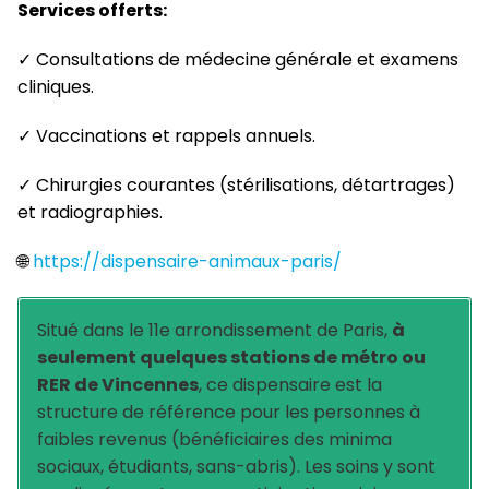
Services offerts:
✓ Consultations de médecine générale et examens
cliniques.
✓ Vaccinations et rappels annuels.
✓ Chirurgies courantes (stérilisations, détartrages)
et radiographies.
🌐
https://dispensaire-animaux-paris/
Situé dans le 11e arrondissement de Paris,
à
seulement quelques stations de métro ou
RER de Vincennes
, ce dispensaire est la
structure de référence pour les personnes à
faibles revenus (bénéficiaires des minima
sociaux, étudiants, sans-abris). Les soins y sont