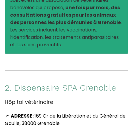
SoliVet est une association de vétérinaires
bénévoles qui propose,
une fois par mois, des
consultations gratuites pour les animaux
des personnes les plus démunies à Grenoble
.
Les services incluent les vaccinations,
l’identification, les traitements antiparasitaires
et les soins préventifs.
2. Dispensaire SPA Grenoble
Hôpital vétérinaire
📌
ADRESSE:
169 Cr de la Libération et du Général de
Gaulle, 38000 Grenoble