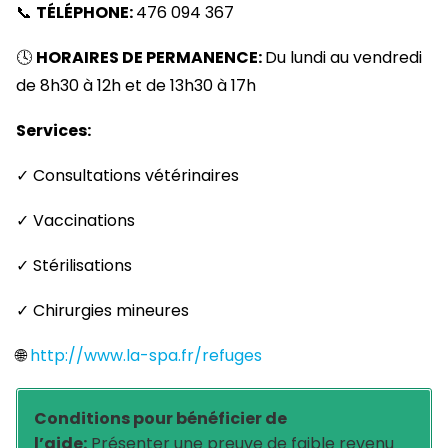
📞
TÉLÉPHONE:
476 094 367
🕓
HORAIRES DE PERMANENCE:
Du lundi au vendredi
de 8h30 à 12h et de 13h30 à 17h
Services:
✓ Consultations vétérinaires
✓ Vaccinations
✓ Stérilisations
✓ Chirurgies mineures
🌐
http://www.la-spa.fr/refuges
Conditions pour bénéficier de
l’aide:
Présenter une preuve de faible revenu