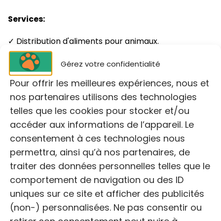
Services:
✓ Distribution d'aliments pour animaux.
✓ Conseils et soutien aux propriétaires en situation
Gérez votre confidentialité
de précarité.
Pour offrir les meilleures expériences, nous et
nos partenaires utilisons des technologies
✓ Consultations vétérinaires gratuites, en
telles que les cookies pour stocker et/ou
collaboration avec SoliVet.
accéder aux informations de l’appareil. Le
✉️ monchienmavie@free.fr
consentement à ces technologies nous
permettra, ainsi qu’à nos partenaires, de
Mon Chien Ma Vie est une association basée à
traiter des données personnelles telles que le
Grenoble qui soutient les personnes en grande
comportement de navigation ou des ID
précarité et isolement, en prenant soin de leurs
uniques sur ce site et afficher des publicités
animaux de compagnie.
(non-) personnalisées. Ne pas consentir ou