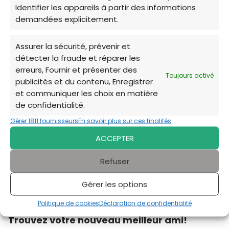
faciliter l’accès aux soins vétérinaires pour
Identifier les appareils à partir des informations
demandées explicitement.
les personnes en difficulté financière
.
Assurer la sécurité, prévenir et
détecter la fraude et réparer les
erreurs, Fournir et présenter des
Toujours activé
publicités et du contenu, Enregistrer
et communiquer les choix en matière
de confidentialité.
Cliquez pour accepter les cookies
Gérer 1811 fournisseurs
En savoir plus sur ces finalités
marketing et activer ce contenu
ACCEPTER
Refuser
Gérer les options
Politique de cookies
Déclaration de confidentialité
Trouvez votre nouveau meilleur ami!