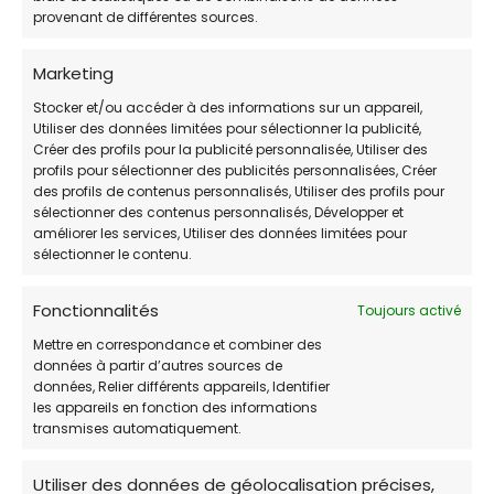
provenant de différentes sources.
4. SPA du Dauphiné
Marketing
Stocker et/ou accéder à des informations sur un appareil,
Refuge pour animaux
Utiliser des données limitées pour sélectionner la publicité,
Créer des profils pour la publicité personnalisée, Utiliser des
profils pour sélectionner des publicités personnalisées, Créer
📌
ADRESSE:
103 Rue de Stalingrad, 38100 Grenoble
des profils de contenus personnalisés, Utiliser des profils pour
sélectionner des contenus personnalisés, Développer et
📞
TÉLÉPHONE:
476 485 241
améliorer les services, Utiliser des données limitées pour
sélectionner le contenu.
🕓
HORAIRES DE PERMANENCE:
Lundi, mercredi,
vendredi, samedi et dimanche de 14h à 17h
Fonctionnalités
Toujours activé
Mettre en correspondance et combiner des
🌐
https://www.spa-du-dauphine.fr/
données à partir d’autres sources de
données, Relier différents appareils, Identifier
les appareils en fonction des informations
Bien que la SPA du Dauphiné ne dispose pas d’un
transmises automatiquement.
dispensaire vétérinaire sur place,
elle collabore
avec d’autres structures locales pour
Utiliser des données de géolocalisation précises,