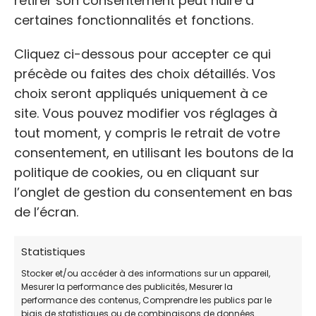
retirer son consentement peut nuire à
certaines fonctionnalités et fonctions.
Cliquez ci-dessous pour accepter ce qui
précède ou faites des choix détaillés. Vos
choix seront appliqués uniquement à ce
Cliquez pour accepter les cookies
site. Vous pouvez modifier vos réglages à
marketing et activer ce contenu
tout moment, y compris le retrait de votre
consentement, en utilisant les boutons de la
politique de cookies, ou en cliquant sur
l’onglet de gestion du consentement en bas
de l’écran.
Pour plus d'informations sur les services et les
Statistiques
conditions d'accès, il est recommandé de
Stocker et/ou accéder à des informations sur un appareil,
contacter directement l'association.
Mesurer la performance des publicités, Mesurer la
performance des contenus, Comprendre les publics par le
biais de statistiques ou de combinaisons de données