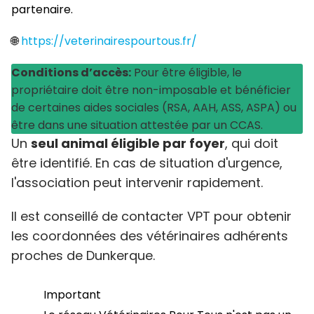
partenaire.
🌐
https://veterinairespourtous.fr/
Conditions d’accès:
Pour être éligible, le
propriétaire doit être non-imposable et bénéficier
de certaines aides sociales (RSA, AAH, ASS, ASPA) ou
être dans une situation attestée par un CCAS.
Un
seul animal éligible par foyer
, qui doit
être identifié. En cas de situation d'urgence,
l'association peut intervenir rapidement.​
Il est conseillé de contacter VPT pour obtenir
les coordonnées des vétérinaires adhérents
proches de Dunkerque.
Important