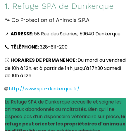
1. Refuge SPA de Dunkerque
🐾 Co Protection of Animals S.P.A.
📌
ADRESSE:
58 Rue des Scieries, 59640 Dunkerque
📞
TÉLÉPHONE:
328-611-200
🕓
HORAIRES DE PERMANENCE:
Du mardi au vendredi
de 10h à 12h. et à partir de 14h jusqu'à 17h30 Samedi
de 10h à 12h
🌐
http://www.spa-dunkerque.fr/
Le Refuge SPA de Dunkerque accueille et soigne les
animaux abandonnés ou maltraités. Bien qu’il ne
dispose pas d’un dispensaire vétérinaire sur place,
le
refuge peut orienter les propriétaires d’animaux