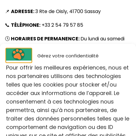
📌
ADRESSE:
3 Rte de Oisly, 41700 Sassay
📞
TÉLÉPHONE:
+33 2 54 79 57 85
🕓
HORAIRES DE PERMANENCE:
Du lundi au samedi
de 14h00 à 17h00 (Fermé le jeudi et le dimanche)
Gérez votre confidentialité
Services offerts:
Pour offrir les meilleures expériences, nous et
✓ Campagnes d'identification (tatouage ou puce
nos partenaires utilisons des technologies
électronique).
telles que les cookies pour stocker et/ou
accéder aux informations de l’appareil. Le
✓ Bons de réduction pour la stérilisation (sous
consentement à ces technologies nous
conditions de ressources).
permettra, ainsi qu’à nos partenaires, de
✓ Conseils en soins vétérinaires de base et nutrition.
traiter des données personnelles telles que le
comportement de navigation ou des ID
🌐
https://refuge-de-sassay.fr/
uniques sur ce site et afficher des publicités