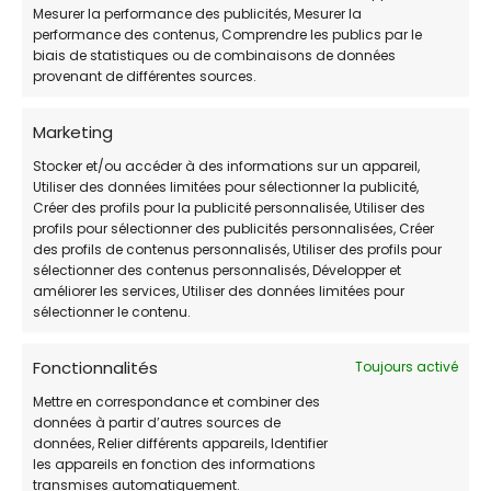
Mesurer la performance des publicités, Mesurer la
performance des contenus, Comprendre les publics par le
biais de statistiques ou de combinaisons de données
provenant de différentes sources.
Marketing
Explorer les
refuges pour animaux à Blois
.
Stocker et/ou accéder à des informations sur un appareil,
Utiliser des données limitées pour sélectionner la publicité,
Créer des profils pour la publicité personnalisée, Utiliser des
profils pour sélectionner des publicités personnalisées, Créer
des profils de contenus personnalisés, Utiliser des profils pour
3. Vétérinaires Pour Tous (VPT)
sélectionner des contenus personnalisés, Développer et
améliorer les services, Utiliser des données limitées pour
- Loir-et-Cher
sélectionner le contenu.
📧
E-MAIL:
reseauvpt2021@gmail.com
Fonctionnalités
Toujours activé
Mettre en correspondance et combiner des
🌐
https://veterinairespourtous.fr/
données à partir d’autres sources de
données, Relier différents appareils, Identifier
Services offerts:
les appareils en fonction des informations
transmises automatiquement.