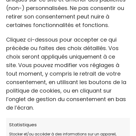
(non-) personnalisées. Ne pas consentir ou
Situé à proximité immédiate de Blois, ce refuge
retirer son consentement peut nuire à
de la SPA joue un rôle clé dans la sensibilisation
certaines fonctionnalités et fonctions.
et l’aide aux propriétaires démunis. En plus de sa
mission d’accueil des animaux abandonnés,
Cliquez ci-dessous pour accepter ce qui
l’association propose ponctuellement des aides
précède ou faites des choix détaillés. Vos
et oriente les maîtres en difficulté vers des
choix seront appliqués uniquement à ce
solutions de soins solidaires.
site. Vous pouvez modifier vos réglages à
tout moment, y compris le retrait de votre
consentement, en utilisant les boutons de la
politique de cookies, ou en cliquant sur
l’onglet de gestion du consentement en bas
de l’écran.
Cliquez pour accepter les cookies
Statistiques
marketing et activer ce contenu
Stocker et/ou accéder à des informations sur un appareil,