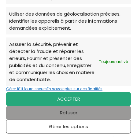
✓ Consultations de médecine générale à tarif social.
Utiliser des données de géolocalisation précises,
✓ Prise en charge partielle des chirurgies d'urgence.
Identifier les appareils à partir des informations
demandées explicitement.
✓ Actes de stérilisation et d'identification
obligatoires.
Assurer la sécurité, prévenir et
détecter la fraude et réparer les
erreurs, Fournir et présenter des
Ce réseau national de vétérinaires praticiens
Toujours activé
publicités et du contenu, Enregistrer
collabore étroitement avec les services sociaux
et communiquer les choix en matière
de Blois. Destiné aux
personnes en situation
de confidentialité.
de précarité
(bénéficiaires du RSA, étudiants
boursiers, personnes sans domicile), il permet
Gérer 1811 fournisseurs
En savoir plus sur ces finalités
de faire soigner son animal dans une clinique
ACCEPTER
classique, l’État ou le réseau prenant en charge
une grande partie des frais.
Refuser
Gérer les options