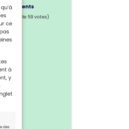
is des clients
 qu’à
les
 / 5 (plus de 59 votes)
ur ce
 pas
aines
tes
ent à
nt, y
s
nglet
ce des