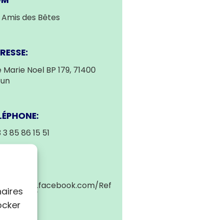
OM
 Amis des Bêtes
RESSE:
 Marie Noel BP 179, 71400
tun
LÉPHONE:
 3 85 86 15 51
EB
tps://www.facebook.com/Ref
naires
eAutunois/
ocker