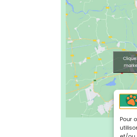
Clique
marke
Pour o
utilis
et/ou 