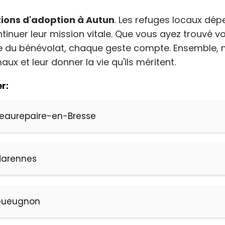
r la sécurité, prévenir et détecter la fraude et
r les erreurs, Fournir et présenter des publicités et
ions d'adoption à Autun
. Les refuges locaux dép
Toujour
tenu, Enregistrer et communiquer les choix en
ntinuer leur mission vitale. Que vous ayez trouvé
e de confidentialité.
re du bénévolat, chaque geste compte. Ensemble, 
x et leur donner la vie qu'ils méritent.
r:
eaurepaire-en-Bresse
Marennes
Gueugnon