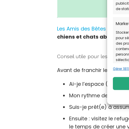
publici
de stat
Marke
Les Amis des Bêtes
est un é
Stocker
chiens et chats abandonn
pour sél
des pro
contenu
personn
Conseil utile pour les futurs 
sélecti
Gérer 181
Avant de franchir le pas de
Foncti
Ai-je l’espace (intéri
Mettre 
sources
en fon
Mon rythme de vie est-
Suis-je prêt(e) à assum
Utilis
appar
Ensuite : visitez le ref
le temps de créer une 