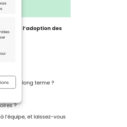
iais
s.
ccueil et l’adoption des
mitées
iser
pour
s activé
pagnon à long terme ?
tions
oires ?
 à l’équipe, et laissez-vous