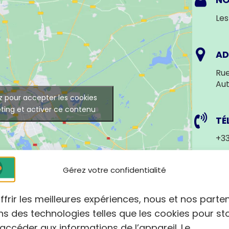
N
Les
AD
Rue
Au
z pour accepter les cookies
ting et activer ce contenu
TÉ
+33
Gérez votre confidentialité
W
ht
ffrir les meilleures expériences, nous et nos parte
ug
ons des technologies telles que les cookies pour st
accéder aux informations de l’appareil. Le