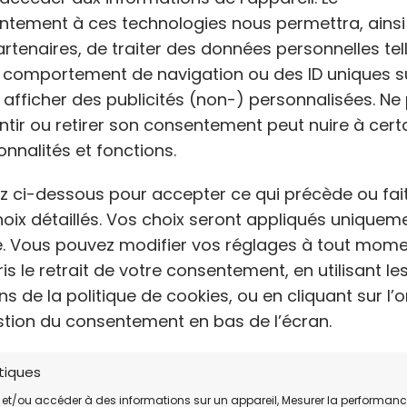
Av
ntement à ces technologies nous permettra, ainsi
rtenaires, de traiter des données personnelles tel
4.4
e comportement de navigation ou des ID uniques s
t afficher des publicités (non-) personnalisées. Ne
NENCE:
tir ou retirer son consentement peut nuire à cert
:
onnalités et fonctions.
00
z ci-dessous pour accepter ce qui précède ou fai
00
oix détaillés. Vos choix seront appliqués uniquem
e. Vous pouvez modifier vos réglages à tout mome
00
s le retrait de votre consentement, en utilisant le
s de la politique de cookies, ou en cliquant sur l’o
stion du consentement en bas de l’écran.
00
00
tiques
 et/ou accéder à des informations sur un appareil, Mesurer la performan