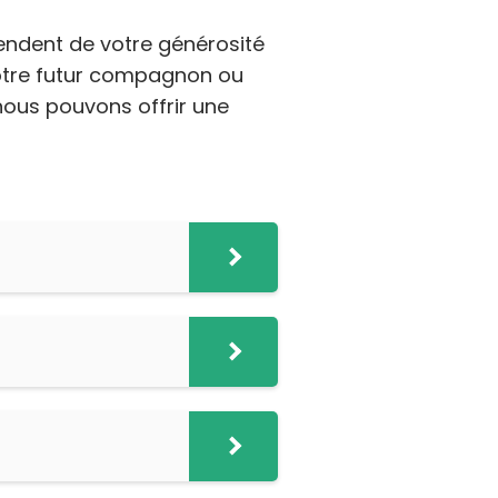
endent de votre générosité
s activé
 votre futur compagnon ou
nous pouvons offrir une