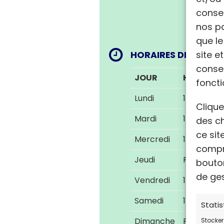
conse
nos pa
que l
site e
HORAIRES DE PERMA
consen
JOUR
HORAIRES
foncti
Lundi
14h00-17h
Clique
Mardi
14h00-17h
des ch
ce sit
Mercredi
14h00-17h
compri
Jeudi
Fermé
bouton
de ge
Vendredi
14h00-17h
Samedi
14h00-17h
Statis
Dimanche
Fermé
Stocker