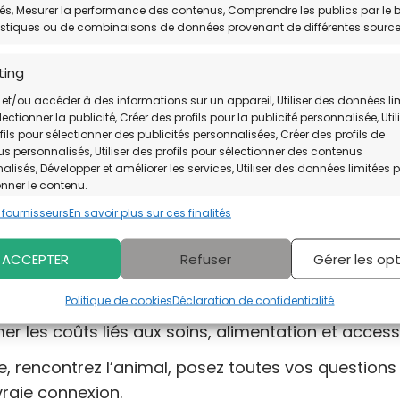
tés, Mesurer la performance des contenus, Comprendre les publics par le b
istiques ou de combinaisons de données provenant de différentes source
ting
tablissement associatif
dédié à la protection
,
l’a
 et/ou accéder à des informations sur un appareil, Utiliser des données li
és
.
ectionner la publicité, Créer des profils pour la publicité personnalisée, Util
fils pour sélectionner des publicités personnalisées, Créer des profils de
s personnalisés, Utiliser des profils pour sélectionner des contenus
alisés, Développer et améliorer les services, Utiliser des données limitées 
adoptants
onner le contenu.
1 fournisseurs
En savoir plus sur ces finalités
 l’adoption, posez-vous ces questions :
onnalités
Toujour
eur/extérieur) et le temps nécessaires pour un com
ACCEPTER
Refuser
Gérer les op
en correspondance et combiner des données à partir d’autres
 de données, Relier différents appareils, Identifier les appareils
ction des informations transmises automatiquement.
il compatible avec un chien ou un chat ?
Politique de cookies
Déclaration de confidentialité
er les coûts liés aux soins, alimentation et access
er des données de géolocalisation précises, Identifier les
eils à partir des informations demandées explicitement.
uge, rencontrez l’animal, posez toutes vos questions
vraie connexion.