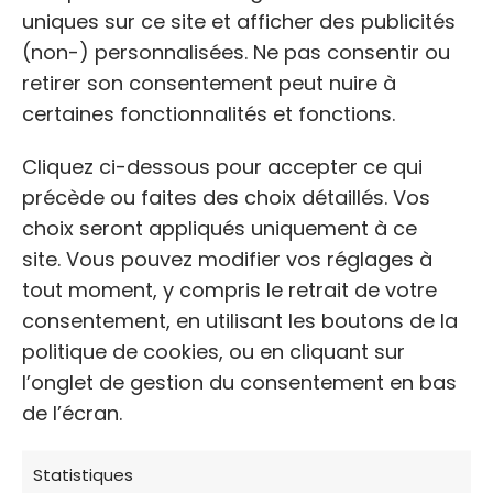
uniques sur ce site et afficher des publicités
(non-) personnalisées. Ne pas consentir ou
retirer son consentement peut nuire à
certaines fonctionnalités et fonctions.
Cliquez ci-dessous pour accepter ce qui
précède ou faites des choix détaillés. Vos
NOM
choix seront appliqués uniquement à ce
site. Vous pouvez modifier vos réglages à
La Patte De L’espoir
tout moment, y compris le retrait de votre
consentement, en utilisant les boutons de la
ADRESSE:
politique de cookies, ou en cliquant sur
La Foucaudière, 61700 Saint-Gilles-des-
l’onglet de gestion du consentement en bas
Marais
de l’écran.
Statistiques
TÉLÉPHONE: