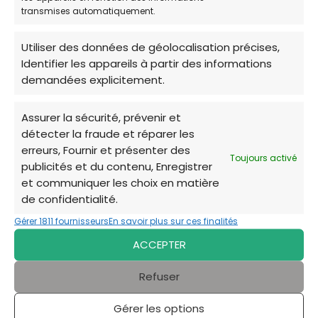
Mercredi
Non disponible
transmises automatiquement.
Jeudi
Non disponible
Utiliser des données de géolocalisation précises,
Identifier les appareils à partir des informations
Vendredi
Non disponible
demandées explicitement.
Samedi
Non disponible
Assurer la sécurité, prévenir et
Dimanche
Non disponible
détecter la fraude et réparer les
erreurs, Fournir et présenter des
Toujours activé
publicités et du contenu, Enregistrer
et communiquer les choix en matière
de confidentialité.
La Patte de l’Espoir
est une
association de
Gérer 1811 fournisseurs
En savoir plus sur ces finalités
protection animale née de la volonté de
ACCEPTER
venir en aide aux chiens et chats victimes
d’abandon
,
de maltraitance ou
Refuser
d’indifférence
. Face à la surpopulation et aux
Gérer les options
euthanasies en refuge, l’association agit pour