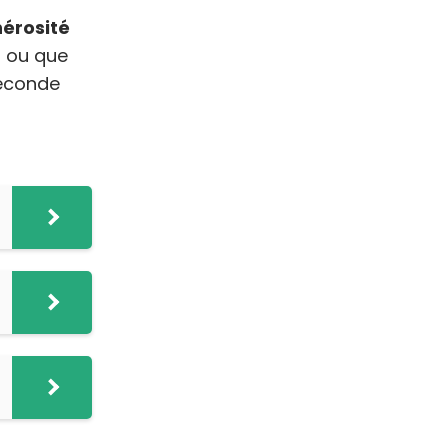
érosité
n ou que
seconde