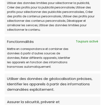
Utiliser des données limitées pour sélectionner la publicité,
Mercredi
Fermé
Créer des profils pour la publicité personnalisée, Utiliser des
profils pour sélectionner des publicités personnalisées, Créer
Jeudi
14:00-17:30
des profils de contenus personnalisés, Utiliser des profils pour
sélectionner des contenus personnalisés, Développer et
améliorer les services, Utiliser des données limitées pour
Vendredi
10:30-12:00 / 14:00-17:30
sélectionner le contenu.
Samedi
10:30-12:00 / 14:00-17:30
Fonctionnalités
Toujours activé
Dimanche
Fermé
Mettre en correspondance et combiner des
données à partir d’autres sources de
données, Relier différents appareils, Identifier
les appareils en fonction des informations
transmises automatiquement.
Le
Refuge de Gerbey
opère depuis 1988 et
Utiliser des données de géolocalisation précises,
accueille indifféremment chiens et chats
Identifier les appareils à partir des informations
abandonnés
, saisis ou issus de laboratoires,
demandées explicitement.
sans condition d’âge, de santé ou de
Assurer la sécurité, prévenir et
comportement.