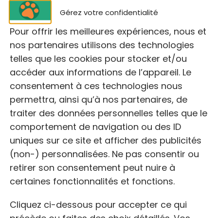
Gérez votre confidentialité
Pour offrir les meilleures expériences, nous et
nos partenaires utilisons des technologies
telles que les cookies pour stocker et/ou
accéder aux informations de l’appareil. Le
consentement à ces technologies nous
NOM
permettra, ainsi qu’à nos partenaires, de
traiter des données personnelles telles que le
Refuge de Gerbey
comportement de navigation ou des ID
uniques sur ce site et afficher des publicités
ADRESSE:
(non-) personnalisées. Ne pas consentir ou
près du Wam Park des, Roches de
retirer son consentement peut nuire à
Condrieu, 338 Rte de Gerbey, 38121
certaines fonctionnalités et fonctions.
Chonas-l’Amballan
Cliquez ci-dessous pour accepter ce qui
précède ou faites des choix détaillés. Vos