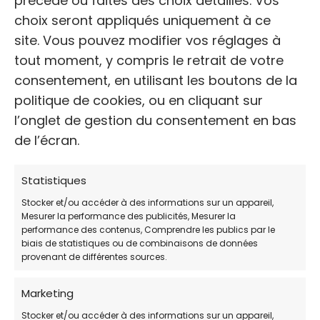
TÉLÉPHONE:
choix seront appliqués uniquement à ce
+33 4 74 56 40 12
site. Vous pouvez modifier vos réglages à
tout moment, y compris le retrait de votre
consentement, en utilisant les boutons de la
WEB
politique de cookies, ou en cliquant sur
http://www.refugedegerbey.fr/
l’onglet de gestion du consentement en bas
de l’écran.
Avis des clients
Statistiques
4 / 5 (plus de 212 votes)
Stocker et/ou accéder à des informations sur un appareil,
Mesurer la performance des publicités, Mesurer la
HORAIRES DE PERMANENCE:
performance des contenus, Comprendre les publics par le
biais de statistiques ou de combinaisons de données
JOUR
HORAIRES:
provenant de différentes sources.
Lundi
14:00-17:30
Marketing
Mardi
14:00-17:30
Stocker et/ou accéder à des informations sur un appareil,