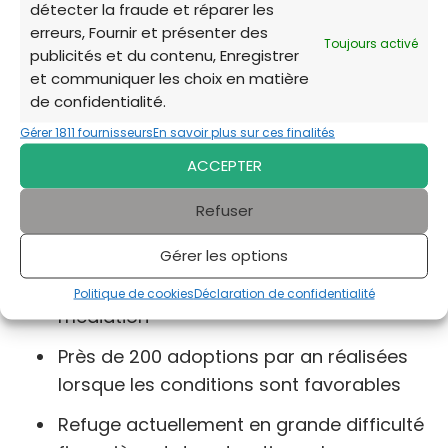
détecter la fraude et réparer les
erreurs, Fournir et présenter des
Toujours activé
✅ Forces & particularités du refuge
publicités et du contenu, Enregistrer
et communiquer les choix en matière
Sans discrimination : accepte des
de confidentialité.
animaux de tous profils (âge, état,
Gérer 1811 fournisseurs
En savoir plus sur ces finalités
comportement)
ACCEPTER
Haute transparence et exigences dans le
Refuser
processus d’adoption
Gérer les options
Forte implication dans l’éducation, la
prévention de la maltraitance et la
Politique de cookies
Déclaration de confidentialité
médiation
Près de 200 adoptions par an réalisées
lorsque les conditions sont favorables
Refuge actuellement en grande difficulté