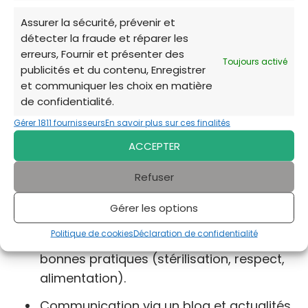
Assurer la sécurité, prévenir et
Les missions de l’association
détecter la fraude et réparer les
erreurs, Fournir et présenter des
Lutte contre la prolifération des chats
Toujours activé
publicités et du contenu, Enregistrer
errants sur le territoire local.
et communiquer les choix en matière
de confidentialité.
Capture, stérilisation, soins vétérinaires,
Gérer 1811 fournisseurs
En savoir plus sur ces finalités
identification, et relâche (ou mise à
l’adoption selon les cas).
ACCEPTER
Hébergement des chats et chatons en
Refuser
attente d’adoption dans des locaux ou
Gérer les options
accueils associés.
Politique de cookies
Déclaration de confidentialité
Sensibilisation de la population locale aux
bonnes pratiques (stérilisation, respect,
alimentation).
Communication via un blog et actualités