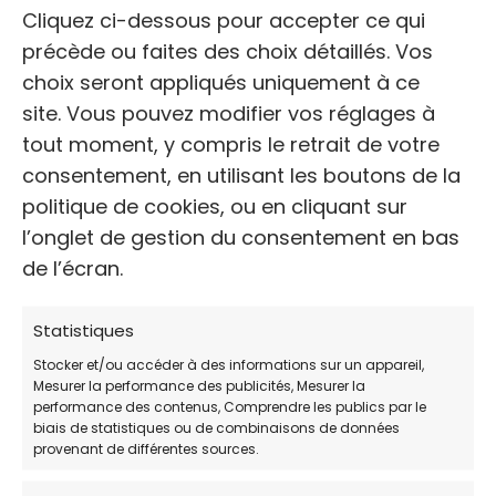
+33 6 12 44 81 56
Cliquez ci-dessous pour accepter ce qui
précède ou faites des choix détaillés. Vos
choix seront appliqués uniquement à ce
WEB
site. Vous pouvez modifier vos réglages à
https://www.uncoeurgroscommechats.fr/
tout moment, y compris le retrait de votre
consentement, en utilisant les boutons de la
politique de cookies, ou en cliquant sur
Avis des clients
l’onglet de gestion du consentement en bas
5 / 5 (plus de 37 votes)
de l’écran.
HORAIRES DE PERMANENCE:
Statistiques
JOUR
HORAIRES:
Stocker et/ou accéder à des informations sur un appareil,
Mesurer la performance des publicités, Mesurer la
Lundi
9:00-11:00 / 18:00-19:30
performance des contenus, Comprendre les publics par le
biais de statistiques ou de combinaisons de données
Mardi
9:00-11:00 / 18:00-19:30
provenant de différentes sources.
Mercredi
9:00-11:00 / 18:00-19:30