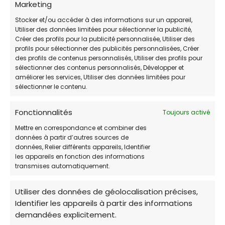
Marketing
Jeudi
9:00-11:00 / 18:00-19:30
Stocker et/ou accéder à des informations sur un appareil,
Utiliser des données limitées pour sélectionner la publicité,
Vendredi
9:00-11:00 / 18:00-19:30
Créer des profils pour la publicité personnalisée, Utiliser des
profils pour sélectionner des publicités personnalisées, Créer
Samedi
10:00-12:00 / 18:00-19:30
des profils de contenus personnalisés, Utiliser des profils pour
sélectionner des contenus personnalisés, Développer et
améliorer les services, Utiliser des données limitées pour
Dimanche
10:00-12:00 / 18:00-19:30
sélectionner le contenu.
Fonctionnalités
Toujours activé
Mettre en correspondance et combiner des
données à partir d’autres sources de
Un Cœur Gros Comme Chats
, situé à Lanton
données, Relier différents appareils, Identifier
les appareils en fonction des informations
(Gironde), est une association à but non
transmises automatiquement.
lucratif
dédiée à la protection, au soin et à
l’adoption de chats et chatons
sur les
Utiliser des données de géolocalisation précises,
communes de Lanton (Taussat, Cassy,
Identifier les appareils à partir des informations
Blagon).
demandées explicitement.