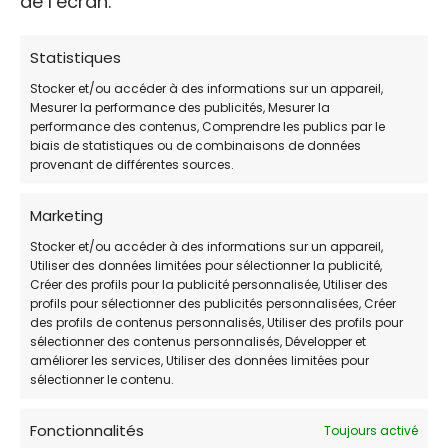
de l’écran.
Non disponible
Statistiques
Stocker et/ou accéder à des informations sur un appareil,
WEB
Mesurer la performance des publicités, Mesurer la
performance des contenus, Comprendre les publics par le
https://www.soschatslibres.fr/
biais de statistiques ou de combinaisons de données
provenant de différentes sources.
Avis des clients
Marketing
4.2 / 5 (plus de 20 votes)
Stocker et/ou accéder à des informations sur un appareil,
Utiliser des données limitées pour sélectionner la publicité,
Créer des profils pour la publicité personnalisée, Utiliser des
HORAIRES DE PERMANENCE:
profils pour sélectionner des publicités personnalisées, Créer
des profils de contenus personnalisés, Utiliser des profils pour
JOUR
HORAIRES:
sélectionner des contenus personnalisés, Développer et
améliorer les services, Utiliser des données limitées pour
sélectionner le contenu.
Lundi
Non disponible
Mardi
Non disponible
Fonctionnalités
Toujours activé