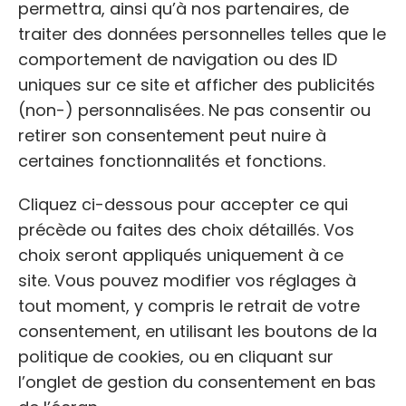
permettra, ainsi qu’à nos partenaires, de
traiter des données personnelles telles que le
comportement de navigation ou des ID
uniques sur ce site et afficher des publicités
(non-) personnalisées. Ne pas consentir ou
retirer son consentement peut nuire à
certaines fonctionnalités et fonctions.
NOM
Cliquez ci-dessous pour accepter ce qui
Sos Chats Libres – Perigueux
précède ou faites des choix détaillés. Vos
choix seront appliqués uniquement à ce
site. Vous pouvez modifier vos réglages à
ADRESSE:
tout moment, y compris le retrait de votre
Maison des Associations, 12 Cr Fénelon,
consentement, en utilisant les boutons de la
24000 Périgueux
politique de cookies, ou en cliquant sur
l’onglet de gestion du consentement en bas
TÉLÉPHONE: