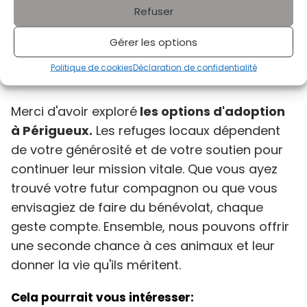
protéger leur statut de “chats libres”.
Refuser
L’association ne dispose pas de refuge mais
s’appuie sur des familles d’accueil pour
Gérer les options
soigner et placer les chatons ou les chats
Politique de cookies
Déclaration de confidentialité
sociables.
Merci d'avoir exploré
les options d'adoption
à Périgueux.
Les refuges locaux dépendent
de votre générosité et de votre soutien pour
continuer leur mission vitale. Que vous ayez
trouvé votre futur compagnon ou que vous
envisagiez de faire du bénévolat, chaque
geste compte. Ensemble, nous pouvons offrir
une seconde chance à ces animaux et leur
donner la vie qu'ils méritent.
Cela pourrait vous intéresser: