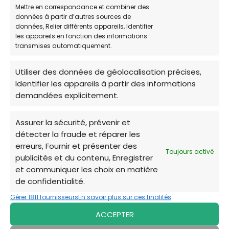
Mettre en correspondance et combiner des
Mercredi
Non disponible
données à partir d’autres sources de
données, Relier différents appareils, Identifier
Jeudi
Non disponible
les appareils en fonction des informations
transmises automatiquement.
Vendredi
Non disponible
Samedi
Non disponible
Utiliser des données de géolocalisation précises,
Identifier les appareils à partir des informations
Dimanche
Non disponible
demandées explicitement.
Assurer la sécurité, prévenir et
détecter la fraude et réparer les
erreurs, Fournir et présenter des
Toujours activé
publicités et du contenu, Enregistrer
L’
Association SOS Chats Libres
est gérée
et communiquer les choix en matière
uniquement par des bénévoles et reconnue
de confidentialité.
d’Intérêt Général. Sa mission principale est la
Gérer 1811 fournisseurs
En savoir plus sur ces finalités
stérilisation et l’identification des chats
ACCEPTER
errants afin d’éviter leur prolifération et de