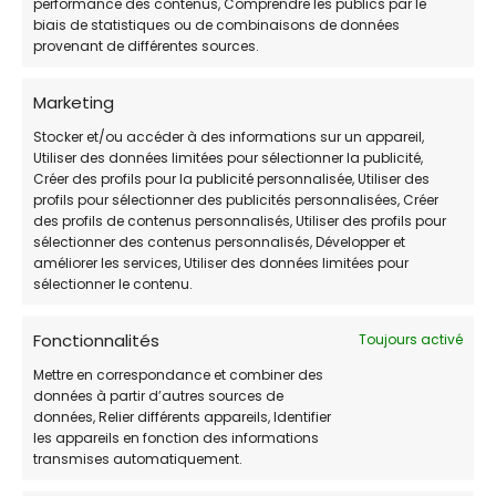
performance des contenus, Comprendre les publics par le
Refuges pour animaux à Fuveau
biais de statistiques ou de combinaisons de données
provenant de différentes sources.
Refuges pour animaux à Fos-sur-Mer
Marketing
Stocker et/ou accéder à des informations sur un appareil,
Utiliser des données limitées pour sélectionner la publicité,
Refuges pour animaux à Eyguières
Créer des profils pour la publicité personnalisée, Utiliser des
profils pour sélectionner des publicités personnalisées, Créer
des profils de contenus personnalisés, Utiliser des profils pour
Refuges pour animaux à Éguilles
sélectionner des contenus personnalisés, Développer et
améliorer les services, Utiliser des données limitées pour
sélectionner le contenu.
Refuges pour animaux à Châteauneuf-les-
Fonctionnalités
Toujours activé
Martigues
Mettre en correspondance et combiner des
données à partir d’autres sources de
Refuges pour animaux à Cabriès
données, Relier différents appareils, Identifier
les appareils en fonction des informations
transmises automatiquement.
Refuges pour animaux à Aubagne