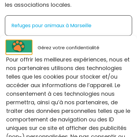
les associations locales.
Refuges pour animaux à Marseille
Refuges pour animaux à Trets
Gérez votre confidentialité
Pour offrir les meilleures expériences, nous et
Refuges pour animaux à Port-Saint-Louis-du-
nos partenaires utilisons des technologies
Rhône
telles que les cookies pour stocker et/ou
accéder aux informations de l’appareil. Le
consentement à ces technologies nous
Refuges pour animaux aux Pennes-Mirabeau
permettra, ainsi qu’à nos partenaires, de
traiter des données personnelles telles que le
Refuges pour animaux aux Milles
comportement de navigation ou des ID
uniques sur ce site et afficher des publicités
Refuges pour animaux aux Baux-de-Provence
(non-) personnalisées. Ne pas consentir ou