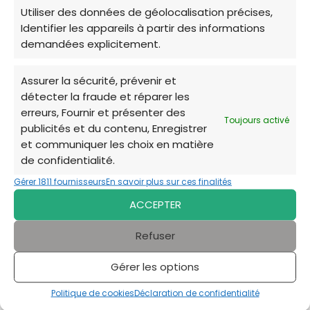
Utiliser des données de géolocalisation précises,
Identifier les appareils à partir des informations
Refuges pour animaux à Arles
demandées explicitement.
Assurer la sécurité, prévenir et
Refuges pour animaux à Aix-en-Provence
détecter la fraude et réparer les
erreurs, Fournir et présenter des
Toujours activé
publicités et du contenu, Enregistrer
Nous espérons que cet
annuaire des
et communiquer les choix en matière
refuges dans les Bouches-du-Rhône
vous a
de confidentialité.
été utile dans votre démarche.
Gérer 1811 fournisseurs
En savoir plus sur ces finalités
ACCEPTER
Chaque visite, chaque don et, bien sûr,
chaque adoption, a un impact immense sur la
Refuser
vie de ces animaux.
Gérer les options
N'hésitez pas à contacter les associations
Politique de cookies
Déclaration de confidentialité