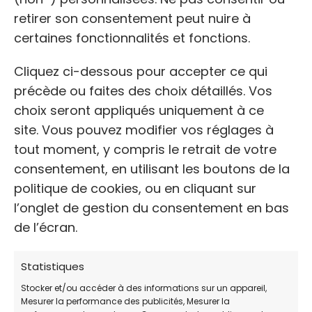
retirer son consentement peut nuire à
certaines fonctionnalités et fonctions.
Refuges pour animaux à La Destrousse
Cliquez ci-dessous pour accepter ce qui
précède ou faites des choix détaillés. Vos
Refuges pour animaux à La Ciotat
choix seront appliqués uniquement à ce
site. Vous pouvez modifier vos réglages à
Refuges pour animaux à Jouques
tout moment, y compris le retrait de votre
consentement, en utilisant les boutons de la
Refuges pour animaux à Istres
politique de cookies, ou en cliquant sur
l’onglet de gestion du consentement en bas
de l’écran.
Refuges pour animaux à Grans
Statistiques
Refuges pour animaux à Gardanne
Stocker et/ou accéder à des informations sur un appareil,
Mesurer la performance des publicités, Mesurer la