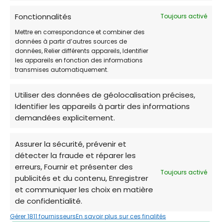
https://m.facebook.com/refugearpan.de
Fonctionnalités
Toujours activé
narbonne
Mettre en correspondance et combiner des
données à partir d’autres sources de
Avis des clients
données, Relier différents appareils, Identifier
les appareils en fonction des informations
4.6 / 5 (plus de 281 votes)
transmises automatiquement.
HORAIRES DE PERMANENCE:
Utiliser des données de géolocalisation précises,
Identifier les appareils à partir des informations
JOUR
HORAIRES:
demandées explicitement.
Lundi
Fermé
Assurer la sécurité, prévenir et
Mardi
14:00-17:00
détecter la fraude et réparer les
erreurs, Fournir et présenter des
Mercredi
14:00-17:00
Toujours activé
publicités et du contenu, Enregistrer
et communiquer les choix en matière
Jeudi
14:00-17:00
de confidentialité.
Vendredi
14:00-17:00
Gérer 1811 fournisseurs
En savoir plus sur ces finalités