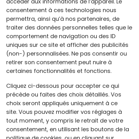
accéder aux informations de l’appareil. Le
consentement à ces technologies nous
permettra, ainsi qu’à nos partenaires, de
traiter des données personnelles telles que le
Refuge Arpan de Narbonne
comportement de navigation ou des ID
uniques sur ce site et afficher des publicités
(non-) personnalisées. Ne pas consentir ou
retirer son consentement peut nuire à
certaines fonctionnalités et fonctions.
Cliquez ci-dessous pour accepter ce qui
Cliquez pour accepter les cookies
précède ou faites des choix détaillés. Vos
marketing et activer ce contenu
choix seront appliqués uniquement à ce
site. Vous pouvez modifier vos réglages à
tout moment, y compris le retrait de votre
consentement, en utilisant les boutons de la
politique de cookies, ou en cliquant sur