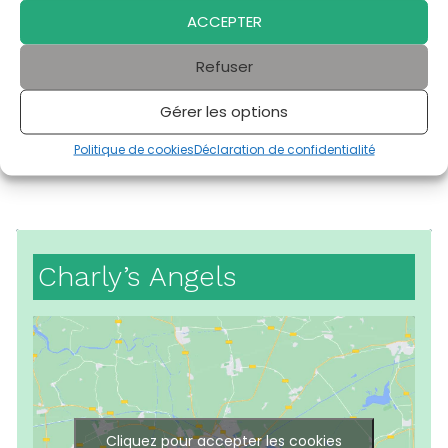
Samedi
14:00-17:00
ACCEPTER
Dimanche
14:00-17:00
Refuser
Gérer les options
Politique de cookies
Déclaration de confidentialité
Charly’s Angels
Cliquez pour accepter les cookies