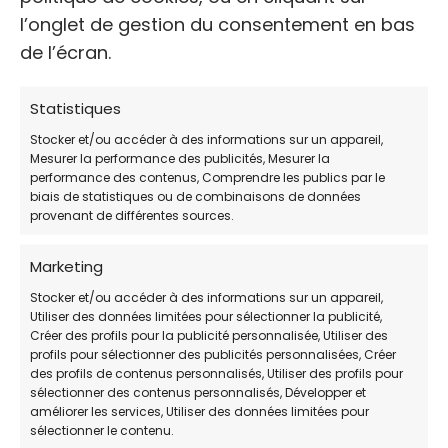
l’onglet de gestion du consentement en bas
de l’écran.
Statistiques
Stocker et/ou accéder à des informations sur un appareil,
NOM
Mesurer la performance des publicités, Mesurer la
performance des contenus, Comprendre les publics par le
Refuge Arpan de Narbonne
biais de statistiques ou de combinaisons de données
provenant de différentes sources.
ADRESSE:
Marketing
Lieu-dit Cap De Pla, Route Nationale 113,
11100 Narbonne
Stocker et/ou accéder à des informations sur un appareil,
Utiliser des données limitées pour sélectionner la publicité,
Créer des profils pour la publicité personnalisée, Utiliser des
TÉLÉPHONE:
profils pour sélectionner des publicités personnalisées, Créer
des profils de contenus personnalisés, Utiliser des profils pour
+33 4 68 41 41 68
sélectionner des contenus personnalisés, Développer et
améliorer les services, Utiliser des données limitées pour
WEB
sélectionner le contenu.