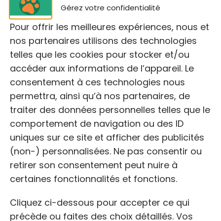
Gérez votre confidentialité
Pour offrir les meilleures expériences, nous et
nos partenaires utilisons des technologies
telles que les cookies pour stocker et/ou
NOM
accéder aux informations de l’appareil. Le
Mascotte De Saint-lupien
consentement à ces technologies nous
permettra, ainsi qu’à nos partenaires, de
traiter des données personnelles telles que le
ADRESSE:
comportement de navigation ou des ID
Mascotte de Saint-Lupien, 10350 Saint-
uniques sur ce site et afficher des publicités
Lupien
(non-) personnalisées. Ne pas consentir ou
retirer son consentement peut nuire à
TÉLÉPHONE:
certaines fonctionnalités et fonctions.
Non disponible
Cliquez ci-dessous pour accepter ce qui
précède ou faites des choix détaillés. Vos