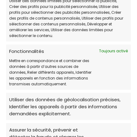
Utiliser des données limitées pour sélectionner la publicité,
Vendredi
Non disponible
Créer des profils pour la publicité personnalisée, Utiliser des
profils pour sélectionner des publicités personnalisées, Créer
Samedi
Non disponible
des profils de contenus personnalisés, Utiliser des profils pour
sélectionner des contenus personnalisés, Développer et
Dimanche
Non disponible
améliorer les services, Utiliser des données limitées pour
sélectionner le contenu.
Fonctionnalités
Toujours activé
Mettre en correspondance et combiner des
données à partir d’autres sources de
données, Relier différents appareils, Identifier
💡 Astuce adoption
les appareils en fonction des informations
transmises automatiquement.
Avant d’adopter, prenez le temps de bien
choisir un chien adapté à votre mode de vie.
Utiliser des données de géolocalisation précises,
Promenez-vous avec lui au refuge,
observez
Identifier les appareils à partir des informations
demandées explicitement.
son comportement et posez des questions
aux bénévoles
: ils connaissent son
Assurer la sécurité, prévenir et
caractère et pourront vous guider vers le
détecter la fraude et réparer les