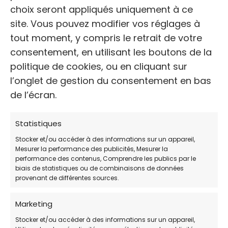
WEB
choix seront appliqués uniquement à ce
site. Vous pouvez modifier vos réglages à
Non disponible
tout moment, y compris le retrait de votre
consentement, en utilisant les boutons de la
Avis des clients
politique de cookies, ou en cliquant sur
l’onglet de gestion du consentement en bas
4 / 5 (plus de 3 votes)
de l’écran.
HORAIRES DE PERMANENCE:
Statistiques
JOUR
HORAIRES:
Stocker et/ou accéder à des informations sur un appareil,
Mesurer la performance des publicités, Mesurer la
Lundi
Non disponible
performance des contenus, Comprendre les publics par le
biais de statistiques ou de combinaisons de données
Mardi
Non disponible
provenant de différentes sources.
Mercredi
Non disponible
Marketing
Jeudi
Non disponible
Stocker et/ou accéder à des informations sur un appareil,