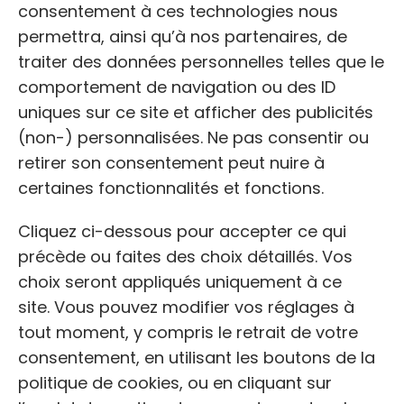
consentement à ces technologies nous
permettra, ainsi qu’à nos partenaires, de
traiter des données personnelles telles que le
comportement de navigation ou des ID
NOM
uniques sur ce site et afficher des publicités
(non-) personnalisées. Ne pas consentir ou
L’espoir Des Petites Pattes
retirer son consentement peut nuire à
certaines fonctionnalités et fonctions.
ADRESSE:
Cliquez ci-dessous pour accepter ce qui
L’espoir Des Petites Pattes, 65 Av. de
précède ou faites des choix détaillés. Vos
Boutiny bp 64, 06530 Peymeinade
choix seront appliqués uniquement à ce
site. Vous pouvez modifier vos réglages à
TÉLÉPHONE:
tout moment, y compris le retrait de votre
+33 6 22 15 59 20
consentement, en utilisant les boutons de la
politique de cookies, ou en cliquant sur