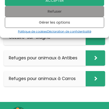
ACCEPTER
donner la vie qu'ils méritent.
Refuser
Cela pourrait vous intéresser:
Gérer les options
Refuges pour animaux à Saint-
Politique de cookies
Déclaration de confidentialité
Cézaire-sur-Siagne
Refuges pour animaux à Antibes
Refuges pour animaux à Carros