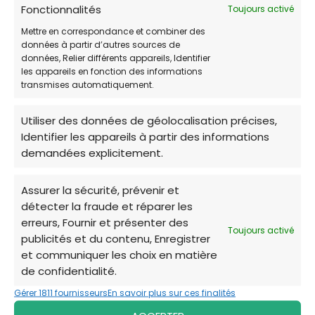
Fonctionnalités
Toujours activé
Vendredi
Ouvert 24h/24
Mettre en correspondance et combiner des
données à partir d’autres sources de
Samedi
Ouvert 24h/24
données, Relier différents appareils, Identifier
les appareils en fonction des informations
Dimanche
Ouvert 24h/24
transmises automatiquement.
Utiliser des données de géolocalisation précises,
Identifier les appareils à partir des informations
demandées explicitement.
Merci d'avoir exploré les options d'adoption à
Assurer la sécurité, prévenir et
Peymeinade. Les refuges locaux dépendent de
détecter la fraude et réparer les
votre générosité et de votre soutien pour
erreurs, Fournir et présenter des
continuer leur mission vitale. Que vous ayez
Toujours activé
publicités et du contenu, Enregistrer
trouvé votre futur compagnon ou que vous
et communiquer les choix en matière
envisagiez de faire du bénévolat, chaque
de confidentialité.
geste compte. Ensemble, nous pouvons offrir
Gérer 1811 fournisseurs
En savoir plus sur ces finalités
une seconde chance à ces animaux et leur