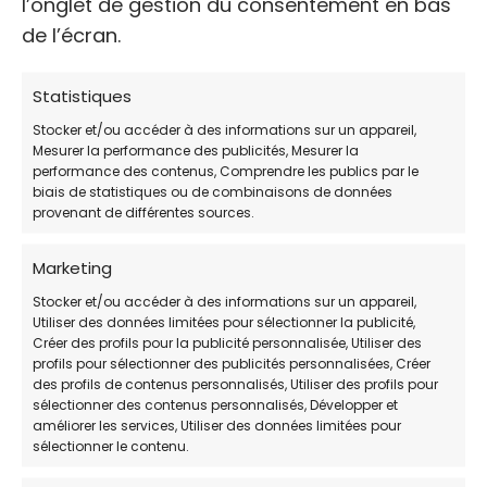
l’onglet de gestion du consentement en bas
WEB
de l’écran.
https://www.facebook.com/lespoirdespet
itespattes/
Statistiques
Stocker et/ou accéder à des informations sur un appareil,
Mesurer la performance des publicités, Mesurer la
Avis des clients
performance des contenus, Comprendre les publics par le
biais de statistiques ou de combinaisons de données
2.8 / 5 (plus de 5 votes)
provenant de différentes sources.
HORAIRES DE PERMANENCE:
Marketing
JOUR
HORAIRES:
Stocker et/ou accéder à des informations sur un appareil,
Utiliser des données limitées pour sélectionner la publicité,
Créer des profils pour la publicité personnalisée, Utiliser des
Lundi
Ouvert 24h/24
profils pour sélectionner des publicités personnalisées, Créer
des profils de contenus personnalisés, Utiliser des profils pour
Mardi
Ouvert 24h/24
sélectionner des contenus personnalisés, Développer et
améliorer les services, Utiliser des données limitées pour
Mercredi
Ouvert 24h/24
sélectionner le contenu.
Jeudi
Ouvert 24h/24