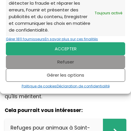
bien préparer l’arrivée d’un animal dans son
détecter la fraude et réparer les
nouveau foyer — un vrai plus pour adopter en
erreurs, Fournir et présenter des
Toujours activé
toute sérénité !
publicités et du contenu, Enregistrer
et communiquer les choix en matière
de confidentialité.
Merci d'avoir exploré les options d'adoption à
Biot. Les refuges locaux dépendent de votre
Gérer 1811 fournisseurs
En savoir plus sur ces finalités
générosité et de votre soutien pour continuer
ACCEPTER
leur mission vitale. Que vous ayez trouvé votre
Refuser
futur compagnon ou que vous envisagiez de
faire du bénévolat, chaque geste compte.
Gérer les options
Ensemble, nous pouvons offrir une seconde
Politique de cookies
Déclaration de confidentialité
chance à ces animaux et leur donner la vie
qu'ils méritent.
Cela pourrait vous intéresser:
Refuges pour animaux à Saint-