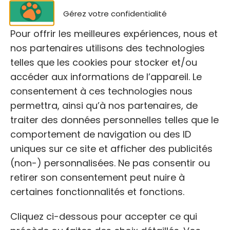
Gérez votre confidentialité
NOM
Pour offrir les meilleures expériences, nous et
Anipassion
nos partenaires utilisons des technologies
telles que les cookies pour stocker et/ou
accéder aux informations de l’appareil. Le
ADRESSE:
consentement à ces technologies nous
100 Rue Albert Caquot, 06410 Biot
permettra, ainsi qu’à nos partenaires, de
traiter des données personnelles telles que le
comportement de navigation ou des ID
TÉLÉPHONE:
uniques sur ce site et afficher des publicités
(non-) personnalisées. Ne pas consentir ou
retirer son consentement peut nuire à
WEB
certaines fonctionnalités et fonctions.
https://anipassion.com/
Cliquez ci-dessous pour accepter ce qui