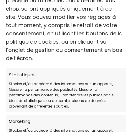
précède ou faites des choix détaillés. Vos
Avis des clients
choix seront appliqués uniquement à ce
/ 5 (plus de 0 votes)
site. Vous pouvez modifier vos réglages à
tout moment, y compris le retrait de votre
HORAIRES DE PERMANENCE:
consentement, en utilisant les boutons de la
politique de cookies, ou en cliquant sur
JOUR
HORAIRES:
l’onglet de gestion du consentement en bas
Lundi
14h00-19h00
de l’écran.
Mardi
Fermé
Statistiques
Mercredi
11h00-19h00
Stocker et/ou accéder à des informations sur un appareil,
Mesurer la performance des publicités, Mesurer la
Jeudi
11h00-19h00
performance des contenus, Comprendre les publics par le
biais de statistiques ou de combinaisons de données
Vendredi
11h00-19h00
provenant de différentes sources.
Samedi
11h00-19h00
Marketing
Dimanche
11h00-19h00
Stocker et/ou accéder à des informations sur un appareil,