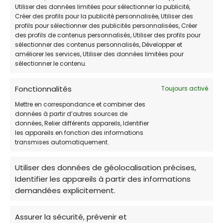
Utiliser des données limitées pour sélectionner la publicité,
Créer des profils pour la publicité personnalisée, Utiliser des
profils pour sélectionner des publicités personnalisées, Créer
des profils de contenus personnalisés, Utiliser des profils pour
sélectionner des contenus personnalisés, Développer et
améliorer les services, Utiliser des données limitées pour
AniPassion
est le site de référence dédié aux
sélectionner le contenu.
animaux de compagnie et à leurs maîtres.
Véritable espace communautaire, il
Fonctionnalités
Toujours activé
rassemble des passionnés d’animaux
Mettre en correspondance et combiner des
souhaitant échanger conseils, expériences et
données à partir d’autres sources de
données, Relier différents appareils, Identifier
informations sur la santé, l’éducation et le
les appareils en fonction des informations
bien-être de leurs compagnons.
transmises automatiquement.
💡
Astuce adoption :
avant d’adopter,
Utiliser des données de géolocalisation précises,
Identifier les appareils à partir des informations
consultez les annonces d’adoption et
demandées explicitement.
témoignages sur AniPassion. Les membres y
partagent leurs expériences et astuces pour
Assurer la sécurité, prévenir et